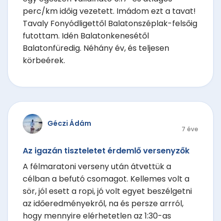
perc/km időig vezetett. Imádom ezt a tavat!
Tavaly Fonyódligettől Balatonszéplak-felsőig
futottam. Idén Balatonkenesétől
Balatonfüredig. Néhány év, és teljesen
körbeérek.
Géczi Ádám
7 éve
Az igazán tiszteletet érdemlő versenyzők
A félmaratoni verseny után átvettük a
célban a befutó csomagot. Kellemes volt a
sör, jól esett a ropi, jó volt egyet beszélgetni
az időeredményekről, na és persze arrról,
hogy mennyire elérhetetlen az 1:30-as