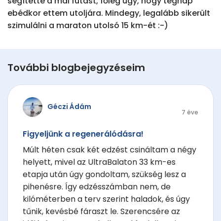
segítette a mai futást, főleg úgy, hogy tegnap 
ebédkor ettem utoljára. Mindegy, legalább sikerült 
szimulálni a maraton utolsó 15 km-ét :-)
További blogbejegyzéseim
Géczi Ádám
7 éve
Figyeljünk a regenerálódásra!
Múlt héten csak két edzést csináltam a négy
helyett, mivel az UltraBalaton 33 km-es
etapja után úgy gondoltam, szükség lesz a
pihenésre. Így edzésszámban nem, de
kilóméterben a terv szerint haladok, és úgy
tűnik, kevésbé fáraszt le. Szerencsére az