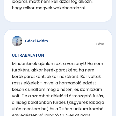
időjárás miatt nem kell azzal foglalkozni,
hogy mikor megyek wakeboardozni.
Géczi Ádám
7 éve
ULTRABALATON
Mindenkinek ajánlom ezt a versenyt! Ha nem
futóként, akkor kerékpárosként, ha nem
kerékpárosként, akkor nézőként. Bár voltak
rossz előjelek - mivel a harmadoló edzést
későn csináltam meg a héten, és izomlázam
volt. De a szombat délelőtti átmozgató futás,
a hideg balatonban fürdés (kisgyerek labdája
után mentem be) és a 2 sör + unikum kombó
egy egészen vállalható 5:17-es átlagos