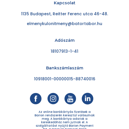
Kapcsolat
1135 Budapest, Reitter Ferenc utca 46-48.
elmenykulonitmeny@batortabor.hu
Adószám
18107913-1-41
Bankszámlaszám
10918001-00000015-88740016
Az online bankkártyás fizetések a
Barion rendszerén keresztül valósulnak
meg. A bankkártya adatok a
kereskedőhöz nem jutnak el. A
szolgáltatást nyújtó Barion Payment