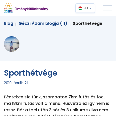
HU
Blog
Géczi Ádám blogja (11)
Sporthétvége
|
|
Sporthétvége
2019. április 21.
Pénteken síeltünk, szombaton 7km futás és foci, 
ma 18km futás volt a menü. Húsvétra ez így nem is 
rossz. Bár a foci után 3 sör és 3 unikum szilva nem 