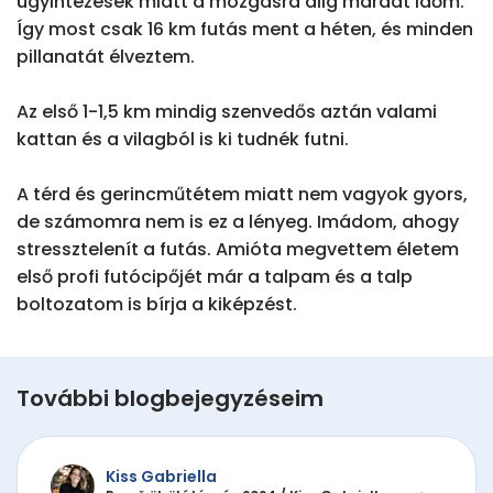
ügyintézések miatt a mozgásra alig maradt időm. 
Így most csak 16 km futás ment a héten, és minden 
pillanatát élveztem.

Az első 1-1,5 km mindig szenvedős aztán valami 
kattan és a vilagból is ki tudnék futni.

A térd és gerincműtétem miatt nem vagyok gyors, 
de számomra nem is ez a lényeg. Imádom, ahogy 
stressztelenít a futás. Amióta megvettem életem 
első profi futócipőjét már a talpam és a talp 
boltozatom is bírja a kiképzést.
További blogbejegyzéseim
Kiss Gabriella