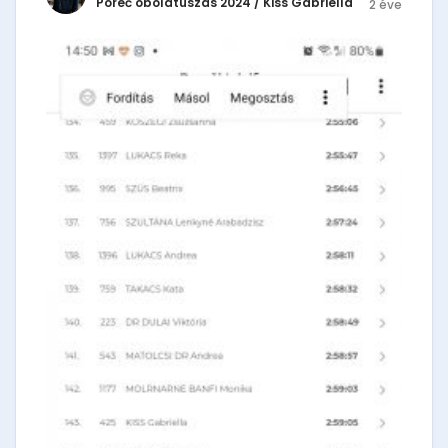
Poreč öbölátúszás 2024
/
Kiss Gabriella
2 éve