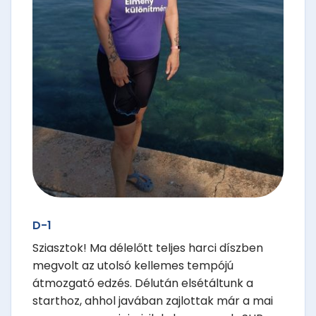
D-1
Sziasztok! Ma délelőtt teljes harci díszben
megvolt az utolsó kellemes tempójú
átmozgató edzés. Délután elsétáltunk a
starthoz, ahhol javában zajlottak már a mai