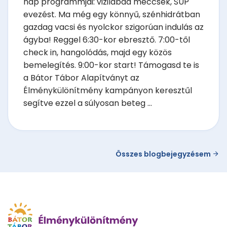
nap programmjai: vizilabda meccsek, SUP
evezést. Ma még egy könnyű, szénhidrátban
gazdag vacsi és nyolckor szigorúan indulás az
ágyba! Reggel 6:30-kor ebresztő. 7:00-től
check in, hangolódás, majd egy közös
bemelegítés. 9:00-kor start! Támogasd te is
a Bátor Tábor Alapítványt az
Élménykülönítmény kampányon keresztűl
segítve ezzel a súlyosan beteg ...
Összes blogbejegyzésem