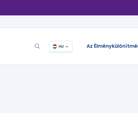
Az Élménykülönítmé
HU