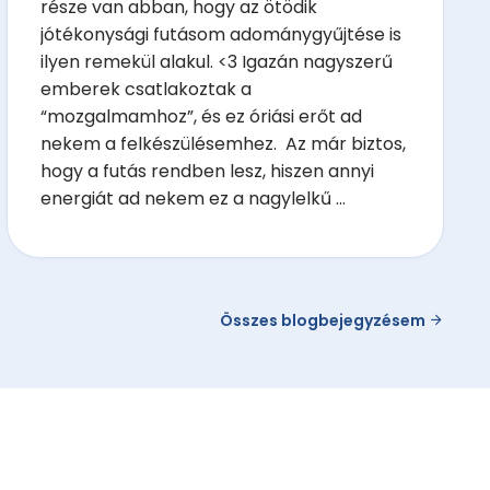
része van abban, hogy az ötödik
jótékonysági futásom adománygyűjtése is
ilyen remekül alakul. <3 Igazán nagyszerű
emberek csatlakoztak a
“mozgalmamhoz”, és ez óriási erőt ad
nekem a felkészülésemhez. Az már biztos,
hogy a futás rendben lesz, hiszen annyi
energiát ad nekem ez a nagylelkű ...
Összes blogbejegyzésem