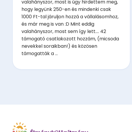
valahányszor, most is úgy hirdettem meg,
hogy legyünk 250-en és mindenki csak
1000 Ft-tal járuljon hozzá a vállalásomhoz,
és már meg is van :D Mint eddig
valahányszor, most sem így lett.... 42
támogató csatlakozott hozzám, (micsoda
nevekkel soraikban!) és közösen
támogatták a ...