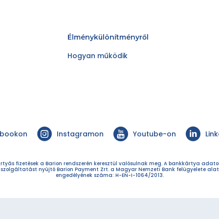
Élménykülönítményről
Hogyan működik
ebookon
Instagramon
Youtube-on
Lin
rtyás fizetések a Barion rendszerén keresztül valósulnak meg. A bankkártya adat
 szolgáltatást nyújtó Barion Payment Zrt. a Magyar Nemzeti Bank felügyelete alat
engedélyének száma: H-EN-I-1064/2013.