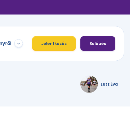
nyről
Jelentkezés
Belépés
Lutz Éva