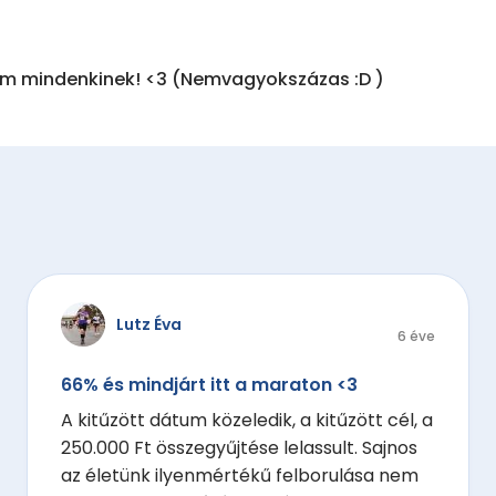
 mindenkinek! <3 (Nemvagyokszázas :D )
Lutz Éva
6 éve
66% és mindjárt itt a maraton <3
A kitűzött dátum közeledik, a kitűzött cél, a
250.000 Ft összegyűjtése lelassult. Sajnos
az életünk ilyenmértékű felborulása nem