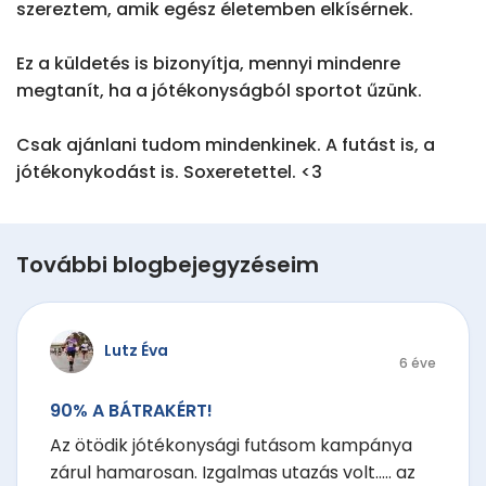
szereztem, amik egész életemben elkísérnek.

Ez a küldetés is bizonyítja, mennyi mindenre 
megtanít, ha a jótékonyságból sportot űzünk.

Csak ajánlani tudom mindenkinek. A futást is, a 
jótékonykodást is. Soxeretettel. <3
További blogbejegyzéseim
Lutz Éva
6 éve
90% A BÁTRAKÉRT!
Az ötödik jótékonysági futásom kampánya
zárul hamarosan. Izgalmas utazás volt..... az