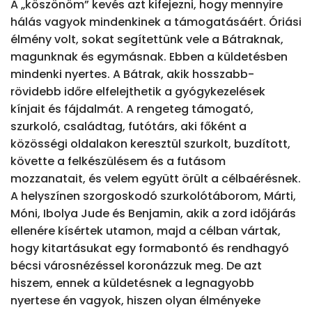
A „köszönöm” kevés azt kifejezni, hogy mennyire 
hálás vagyok mindenkinek a támogatásáért. Óriási 
élmény volt, sokat segítettünk vele a Bátraknak, 
magunknak és egymásnak. Ebben a küldetésben 
mindenki nyertes. A Bátrak, akik hosszabb-
rövidebb időre elfelejthetik a gyógykezelések 
kínjait és fájdalmát. A rengeteg támogató, 
szurkoló, családtag, futótárs, aki főként a 
közösségi oldalakon keresztül szurkolt, buzdított, 
követte a felkészülésem és a futásom 
mozzanatait, és velem együtt örült a célbaérésnek. 
A helyszínen szorgoskodó szurkolótáborom, Márti, 
Móni, Ibolya Jude és Benjamin, akik a zord időjárás 
ellenére kísértek utamon, majd a célban vártak, 
hogy kitartásukat egy formabontó és rendhagyó 
bécsi városnézéssel koronázzuk meg. De azt 
hiszem, ennek a küldetésnek a legnagyobb 
nyertese én vagyok, hiszen olyan élményeke 