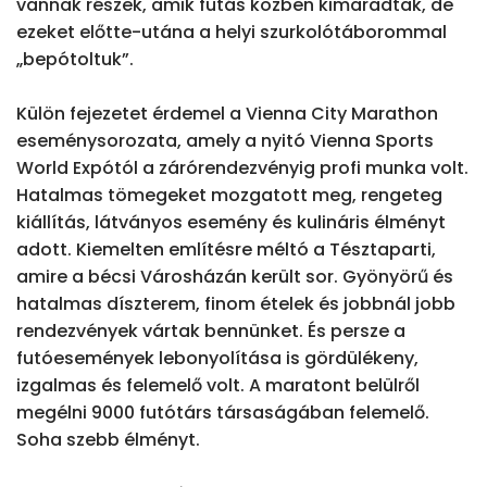
vannak részek, amik futás közben kimaradtak, de 
ezeket előtte-utána a helyi szurkolótáborommal 
„bepótoltuk”.

Külön fejezetet érdemel a Vienna City Marathon 
eseménysorozata, amely a nyitó Vienna Sports 
World Expótól a zárórendezvényig profi munka volt. 
Hatalmas tömegeket mozgatott meg, rengeteg 
kiállítás, látványos esemény és kulináris élményt 
adott. Kiemelten említésre méltó a Tésztaparti, 
amire a bécsi Városházán került sor. Gyönyörű és 
hatalmas díszterem, finom ételek és jobbnál jobb 
rendezvények vártak bennünket. És persze a 
futóesemények lebonyolítása is gördülékeny, 
izgalmas és felemelő volt. A maratont belülről 
megélni 9000 futótárs társaságában felemelő. 
Soha szebb élményt.
