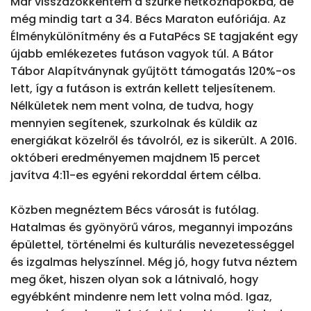
Már visszazökkentem a szürke hétköznapokba, de 
még mindig tart a 34. Bécs Maraton eufóriája. Az 
Élménykülönítmény és a FutaPécs SE tagjaként egy 
újabb emlékezetes futáson vagyok túl. A Bátor 
Tábor Alapítványnak gyűjtött támogatás 120%-os 
lett, így a futáson is extrán kellett teljesítenem. 
Nélkületek nem ment volna, de tudva, hogy 
mennyien segítenek, szurkolnak és küldik az 
energiákat közelről és távolról, ez is sikerült. A 2016. 
októberi eredményemen majdnem 15 percet 
javítva 4:11-es egyéni rekorddal értem célba.

Közben megnéztem Bécs városát is futólag. 
Hatalmas és gyönyörű város, megannyi impozáns 
épülettel, történelmi és kulturális nevezetességgel 
és izgalmas helyszínnel. Még jó, hogy futva néztem 
meg őket, hiszen olyan sok a látnivaló, hogy 
egyébként mindenre nem lett volna mód. Igaz, 