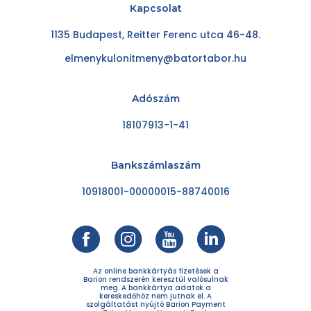
Kapcsolat
1135 Budapest, Reitter Ferenc utca 46-48.
elmenykulonitmeny@batortabor.hu
Adószám
18107913-1-41
Bankszámlaszám
10918001-00000015-88740016
Az online bankkártyás fizetések a
Barion rendszerén keresztül valósulnak
meg. A bankkártya adatok a
kereskedőhöz nem jutnak el. A
szolgáltatást nyújtó Barion Payment