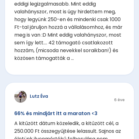
eddigi legizgalmasabb. Mint eddig
valahányszor, most is úgy hirdettem meg,
hogy legyünk 250-en és mindenki csak 1000
Ft-tal járuljon hozzá a vállalásomhoz, és már
meg is van :D Mint eddig valahányszor, most
sem így lett.... 42 támogató csatlakozott
hozzám, (micsoda nevekkel soraikban!) és
közösen támogatták a ...
Lutz Éva
6 éve
66% és mindjárt itt a maraton <3
A kitűzött dátum közeledik, a kitűzött cél, a
250.000 Ft összegyűjtése lelassult. Sajnos az
életünk ilyenmértékű felborulása nem