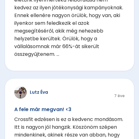
kedvez az ilyen jótékonysági kampányoknak.
Ennek ellenére nagyon örülök, hogy van, aki
ilyenkor sem feledkezik el azok
megsegítéséről, akik még nehezebb
helyzetbe kerültek. Örülök, hogy a
vállalásomnak már 66%-át sikerült
összegyűjtenem. ...
Lutz Éva
7 éve
A fele már megvan! <3
Crossfit edzésen is ez a kedvenc mondásom.
Itt is nagyon jól hangzik. Köszönöm szépen
mindenkinek, akinek része van abban, hogy