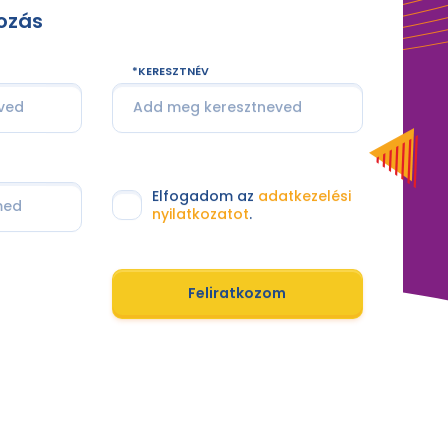
kozás
KERESZTNÉV
Elfogadom az
adatkezelési
nyilatkozatot
.
Feliratkozom