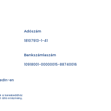
Adószám
18107913-1-41
Bankszámlaszám
10918001-00000015-88740016
kedIn-en
ok a kereskedőhöz
t álló intézmény,