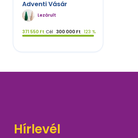
Adventi Vásár
Lezárult
371 550 Ft
Cél
300 000 Ft
123 %
Hírlevél