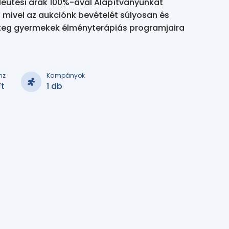
leütési árak 100%-ával Alapítványunkat
mivel az aukciónk bevételét súlyosan és
teg gyermekek élményterápiás programjaira
nz
Kampányok
Ft
1 db