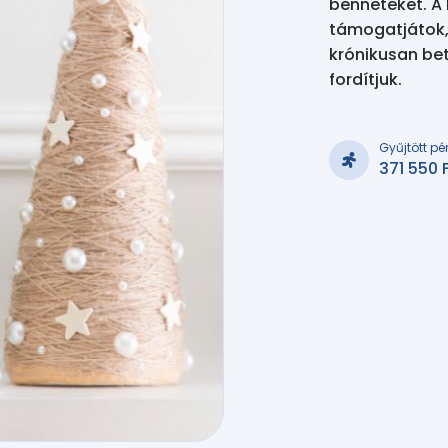
benneteket. A 
támogatjátok, 
krónikusan be
fordítjuk.
Gyűjtött pé
371 550 