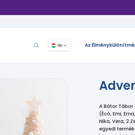
Az Élménykülönítmé
HU
Adven
A Bátor Tábor 
(Écó, Emi, Erna,
Nika, Vera, 2 Z
egyedi termék