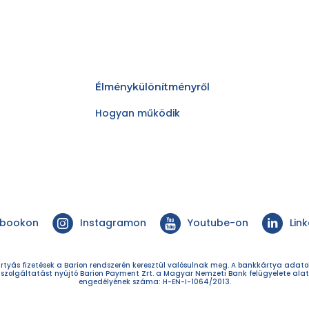
Élménykülönítményről
Hogyan működik
ebookon
Instagramon
Youtube-on
Lin
rtyás fizetések a Barion rendszerén keresztül valósulnak meg. A bankkártya adat
 szolgáltatást nyújtó Barion Payment Zrt. a Magyar Nemzeti Bank felügyelete alat
engedélyének száma: H-EN-I-1064/2013.