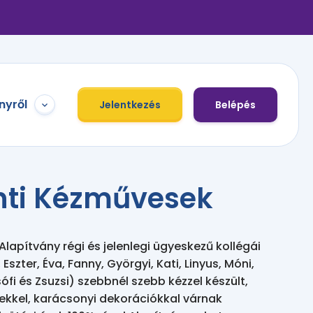
nyről
Jelentkezés
Belépés
ti Kézművesek
Alapítvány régi és jelenlegi ügyeskezű kollégái
 Eszter, Éva, Fanny, Györgyi, Kati, Linyus, Móni,
sófi és Zsuzsi) szebbnél szebb kézzel készült,
ekkel, karácsonyi dekorációkkal várnak