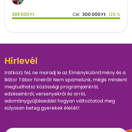
388 500 Ft
Cél
300 000 Ft
129 %
Hírlevél
Iratkozz fel, ne maradj le az Élménykülönítmény és a
Bátor Tábor híreiről! Nem spamelünk, mégis mindent
megtudhatsz közösségi programjainkról,
edzéseinkről, versenyekről és arról,
adománygyűjtéseddel hogyan változtatod meg
súlyosan beteg gyerekek életét!