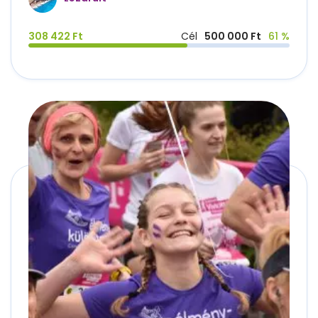
308 422 Ft
Cél
500 000 Ft
61 %