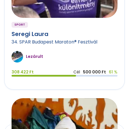
SPORT
Seregi Laura
34. SPAR Budapest Maraton® Fesztivál
Lezárult
308 422 Ft
Cél
500 000 Ft
61 %