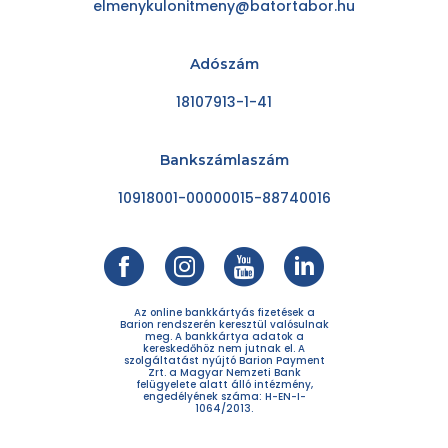
elmenykulonitmeny@batortabor.hu
Adószám
18107913-1-41
Bankszámlaszám
10918001-00000015-88740016
Az online bankkártyás fizetések a
Barion rendszerén keresztül valósulnak
meg. A bankkártya adatok a
kereskedőhöz nem jutnak el. A
szolgáltatást nyújtó Barion Payment
Zrt. a Magyar Nemzeti Bank
felügyelete alatt álló intézmény,
engedélyének száma: H-EN-I-
1064/2013.