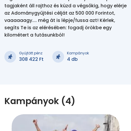
tagjaként áll rajthoz és küzd a végsőkig, hogy elérje
az Adománygyűjtési célját az 500 000 Forintot,
vaaaaaagy.... még át is lépje/fussa azt! Kérlek,
segíts Te is az elérésében: fogadj örökbe egy
kilométert a futásunkból!
Gyűjtött pénz
Kampányok
308 422 Ft
4 db
Kampányok (4)