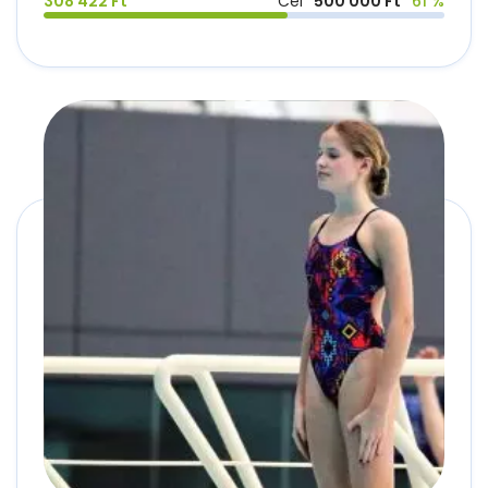
308 422 Ft
Cél
500 000 Ft
61 %