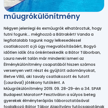
műugrókülönítmény
Négyen jelenlegi és exműugrók elhatároztuk, hogy
futni fogunk... méghozzá a Bátrakért! Vanda a
legfiatalabb tagunk nagy lelkesedéssel
csatlakozott a jó ügy megvalósításáért, Bogyó
időtlen idők óta önkénteskedik a Bátor Táborban,
Laura nevét talán már mindenki ismeri az
Élménykülönítmény csapatából hiszen számos
versenyen vett részt és gyűjtött adományokat,
illetve Villő, aki tavaly csatlakozott és futott
(Laurával) jótékony futóként. A
Műugrókülönítmény 2019. 09. 28-29-én a 34. SPAR
Budapest Maraton® Fesztiválon a súlyos beteg
gyerekek élményterápiás táboroztatásával
foglalkozó Bátor Tábor Alapítvány futócsapatának