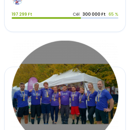
197 299 Ft
Cél
300 000 Ft
65 %