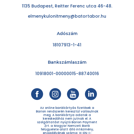
1135 Budapest, Reitter Ferenc utca 46-48.
elmenykulonitmeny@batortabor.hu
Adószám
18107913-1-41
Bankszámlaszám
10918001-00000015-88740016
Az online bankkártyás fizetések a
Barion rendszerén keresztül valósulnak
meg. A bankkártya adatok a
kereskedőhöz nem jutnak el. A
szolgáltatást nyújtó Barion Payment
Zrt. a Magyar Nemzeti Bank
felügyelete alatt álló intézmény,
engedélyének száma: H-EN-I-