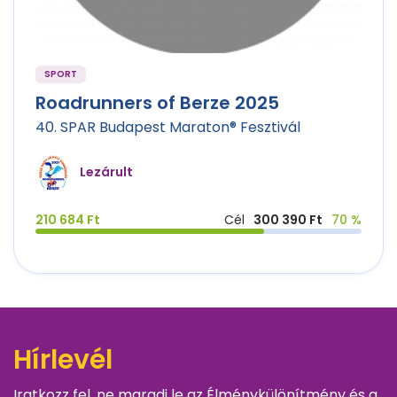
SPORT
Roadrunners of Berze 2025
40. SPAR Budapest Maraton® Fesztivál
Lezárult
210 684 Ft
Cél
300 390 Ft
70 %
Hírlevél
Iratkozz fel, ne maradj le az Élménykülönítmény és a