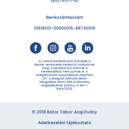
18107913-1-41
Bankszámlaszám
10918001-00000015-88740016
Az online bankkártyás fizetések a
Barion rendszerén keresztül valósulnak
meg. A bankkártya adatok a
kereskedőhöz nem jutnak el. A
szolgáltatást nyújtó Barion Payment
Zrt. a Magyar Nemzeti Bank
felügyelete alatt álló intézmény,
engedélyének száma: H-EN-I-
1064/2013.
© 2018 Bátor Tábor Alapítvány
Adatkezelési tájékoztató