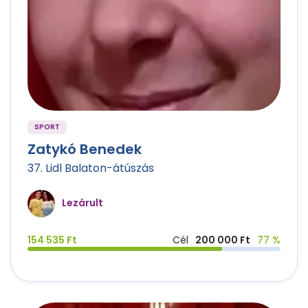
SPORT
Zatykó Benedek
37. Lidl Balaton-átúszás
Lezárult
154 535 Ft
Cél
200 000 Ft
77 %