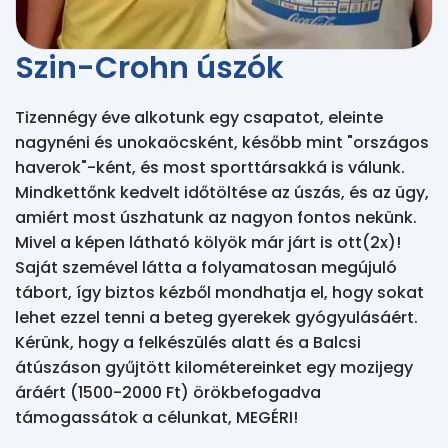
Szin-Crohn úszók
Tizennégy éve alkotunk egy csapatot, eleinte
nagynéni és unokaöcsként, később mint "országos
haverok"-ként, és most sporttársakká is válunk.
Mindkettőnk kedvelt időtöltése az úszás, és az ügy,
amiért most úszhatunk az nagyon fontos nekünk.
Mivel a képen látható kölyök már járt is ott(2x)!
Saját szemével látta a folyamatosan megújuló
tábort, így biztos kézből mondhatja el, hogy sokat
lehet ezzel tenni a beteg gyerekek gyógyulásáért.
Kérünk, hogy a felkészülés alatt és a Balcsi
átúszáson gyűjtött kilométereinket egy mozijegy
áráért (1500-2000 Ft) örökbefogadva
támogassátok a célunkat, MEGÉRI!