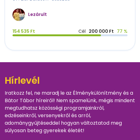
Lezárult
154 535 Ft
Cél
200 000 Ft
77 %
Hírlevél
Iratkozz fel, ne maradj le az Élménykülönítmény és a
Bátor Tábor híreiről! Nem spamelünk, mégis mindent
megtudhatsz közösségi programjainkról,
edzéseinkről, versenyekről és arról,
adománygyűjtéseddel hogyan változtatod meg
súlyosan beteg gyerekek életét!