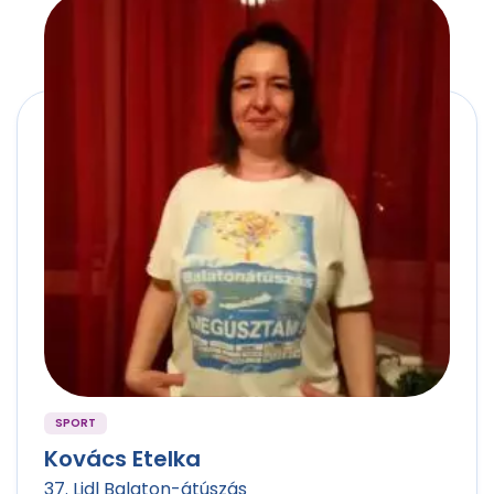
SPORT
Kovács Etelka
37. Lidl Balaton-átúszás