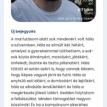
Új bejegyzés
A mai futásom alatt sok mindenért volt hála
a szívemben. Hála az elmúlt két hétért,
amelyet a gyerekeimmel tölthettem, a sok-
sok közös élményért, mosolyért, játékért,
önfeledt, őszinte és tiszta pillanatért. Hála
töltött el aztán azért is, hogy vannak lábaim,
hogy képes vagyok járni és futni. Hála az
enyhülő esti időért, a dombokért és lejtőkért,
hála az elindulás lendületéért és hála a
megérkezés jóleső ízéért. Kedden folytatom
a felkészülést. Minden támogatást nagyon
köszönök! És ha a kampányom sikeréhez