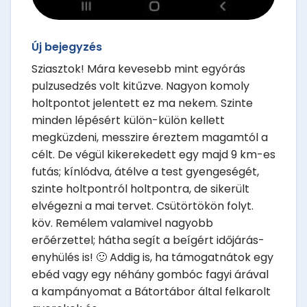
Új bejegyzés
Sziasztok! Mára kevesebb mint egyórás
pulzusedzés volt kitűzve. Nagyon komoly
holtpontot jelentett ez ma nekem. Szinte
minden lépésért külön-külön kellett
megküzdeni, messzire éreztem magamtól a
célt. De végül kikerekedett egy majd 9 km-es
futás; kínlódva, átélve a test gyengeségét,
szinte holtpontról holtpontra, de sikerült
elvégezni a mai tervet. Csütörtökön folyt.
köv. Remélem valamivel nagyobb
erőérzettel; hátha segít a beígért időjárás-
enyhülés is! 🙂 Addig is, ha támogatnátok egy
ebéd vagy egy néhány gombóc fagyi árával
a kampányomat a Bátortábor által felkarolt