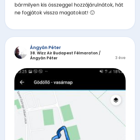
bármilyen kis összeggel hozzájárulnátok, hát
ne fogjátok vissza magatokat! 🙂
Ángyán Péter
38. Wizz Air Budapest Félmaraton
/
3 éve
Ángyán Péter