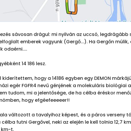
ezés sávosan drágul: mi nyilván az uccsó, legdrágább 
lfoglalt emberek vagyunk (Gergő...). Ha Gergőn múlik, a
 odaérni....

ébként 14 186 lesz. 

l kiderítettem, hogy a 14186 egyben egy DEMON márkájú
ázi egér FGFR4 nevű génjének a molekuláris biológiai az
em tudom, mi a jelentősége, de ha célba éréskor menőz
mömben, hogy efgéefeeeeer!!

ala változott a tavalyihoz képest, és a páros verseny távj
célba futni Gergővel, neki az elején le kell tolnia 12,7 k
km-t. 
