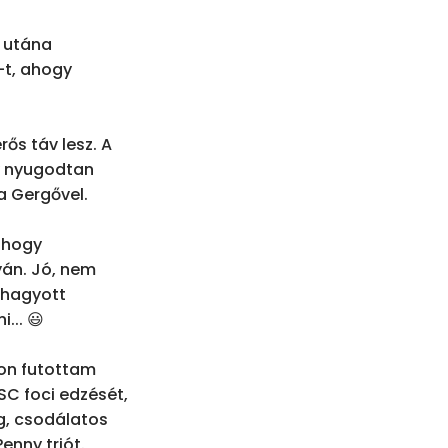
 utána 
t, ahogy 
ős táv lesz. A 
y nyugodtan 
 Gergővel.

 hogy 
án. Jó, nem 
hagyott 
.. 😃

n futottam 
C foci edzését, 
, csodálatos 
nny triót. 