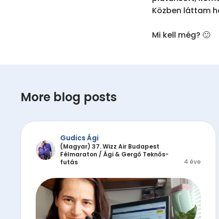
Közben láttam há
Mi kell még? 🙂
More blog posts
Gudics Ági
(Magyar) 37. Wizz Air Budapest
Félmaraton
/
Ági & Gergő Teknős-
4 éve
futás