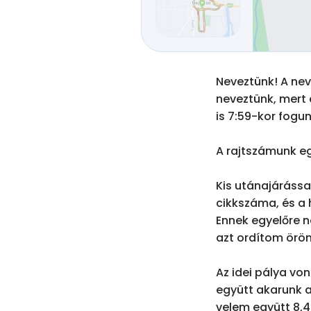
Neveztünk! A nev
neveztünk, mert e
is 7:59-kor fogunk
A rajtszámunk egy
Kis utánajárássa
cikkszáma, és a h
Ennek egyelőre n
azt ordítom örö
Az idei pálya von
együtt akarunk a 
velem együtt 8,4 