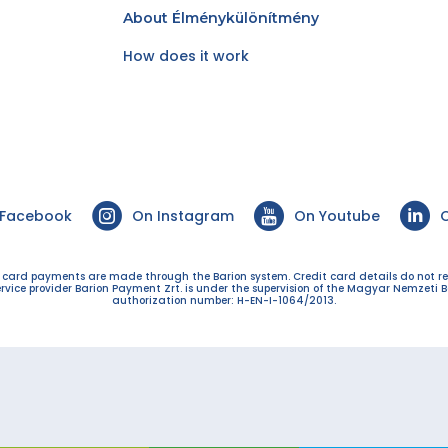
About Élménykülönítmény
How does it work
 Facebook
On Instagram
On Youtube
O
t card payments are made through the Barion system. Credit card details do not r
ervice provider Barion Payment Zrt. is under the supervision of the Magyar Nemzeti B
authorization number: H-EN-I-1064/2013.