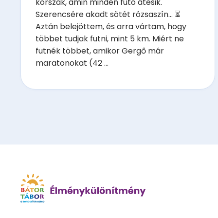
korszak, amin minden futó átesik.
Szerencsére akadt sötét rózsaszín... ⏳
Aztán belejöttem, és arra vártam, hogy
többet tudjak futni, mint 5 km. Miért ne
futnék többet, amikor Gergő már
maratonokat (42 ...