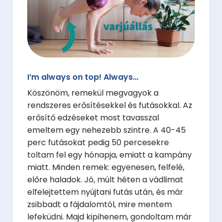
I’m always on top! Always…
Köszönöm, remekül megvagyok a
rendszeres erősítésekkel és futásokkal. Az
erősítő edzéseket most tavasszal
emeltem egy nehezebb szintre. A 40-45
perc futásokat pedig 50 percesekre
toltam fel egy hónapja, emiatt a kampány
miatt. Minden remek: egyenesen, felfelé,
előre haladok. Jó, múlt héten a vádlimat
elfelejtettem nyújtani futás után, és már
zsibbadt a fájdalomtól, mire mentem
lefeküdni. Majd kipihenem, gondoltam már