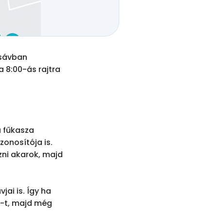
sávban 
 8:00-ás rajtra 
 fűkasza 
onosítója is. 
ni akarok, majd 
ai is. Így ha 
m-t, majd még 