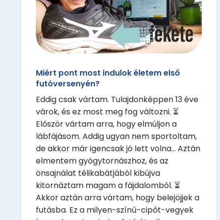
Miért pont most indulok életem első
futóversenyén?
Eddig csak vártam. Tulajdonképpen 13 éve
várok, és ez most meg fog változni. ⏳
Először vártam arra, hogy elmúljon a
lábfájásom. Addig ugyan nem sportoltam,
de akkor már igencsak jó lett volna... Aztán
elmentem gyógytornászhoz, és az
önsajnálat télikabátjából kibújva
kitornáztam magam a fájdalomból. ⏳
Akkor aztán arra vártam, hogy belejöjjek a
futásba. Ez a milyen-színű-cipőt-vegyek