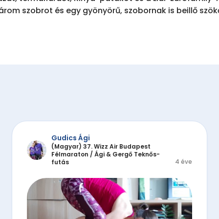
rom szobrot és egy gyönyörű, szobornak is beillő szökő
Gudics Ági
(Magyar) 37. Wizz Air Budapest
Félmaraton
/
Ági & Gergő Teknős-
4 éve
futás