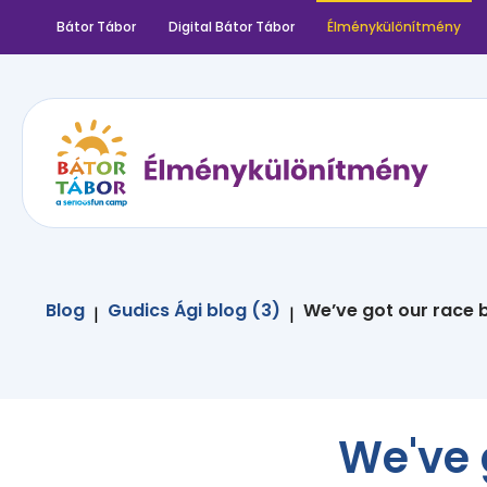
Bátor Tábor
Digital Bátor Tábor
Élménykülönítmény
Blog
Gudics Ági blog (3)
We’ve got our race 
|
|
We've 