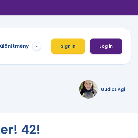
különítmény
Sign in
Log in
Gudics Ági
er! 42!