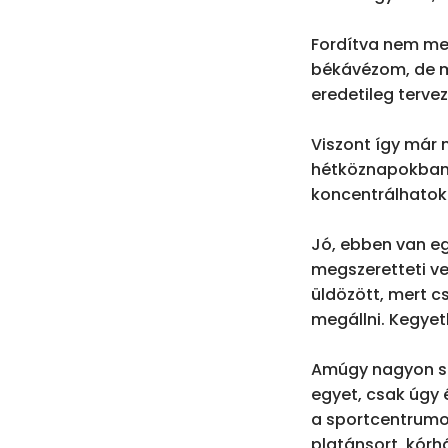
Fordítva nem me
békávézom, de me
eredetileg tervez
Viszont így már n
hétköznapokban a
koncentrálhatok 
Jó, ebben van eg
megszeretteti ve
üldözött, mert c
megállni. Kegyetl
Amúgy nagyon sz
egyet, csak úgy 
a sportcentrumot
platánsort, kórhá