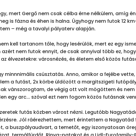
gy, mert Gergő nem csak célba érne nélkülem, amíg én
g is fázna és éhen is halna. Úgyhogy nem futok 12 km-
tem – még a tavalyi pályaterv alapján. 

em kell tartanom tőle, hogy lesérülök, mert ez egy ismer
zért nem futok ennyit, de csak annyival több ez, hog
az élvezetekre: városnézés, és életem első közös futása
y minnnimális csúsztatás. Anno, amikor a fejébe vette,
lem a futást, 2x körbe üldözött a margitszigeti futópály
sak vánszorogtam, de végig ott volt mögöttem és nem 
en egy arc... szóval ezt nem fogom közös futásnak venni.
eretek futás közben várost nézni. Legutóbb Nagyatádo
érzésre. Jól ráérezhettem, mert érintettem a Nagyatád S
, a buszpályaudvart, a temetőt, egy iszonyatosan öreg
zat, termálfürdőt, Rinya-patakot és a Lidl-Eurofamily-Pe