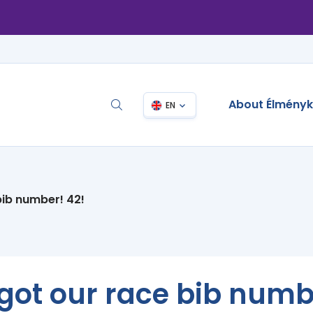
About Élmény
EN
bib number! 42!
got our race bib numb