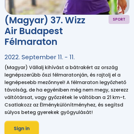
(Magyar) 37. Wizz
SPORT
Air Budapest
Félmaraton
2022. September 11. - 11.
(Magyar) Vállalj kihívást a bátrakért az ország 
legnépszerűbb őszi félmaratonján, és rajtolj el a 
legnépesebb mezőnnyel! A félmaraton legyőzhető 
távolság, de ha egyéniben még nem megy, szerezz 
váltótársat, vagy győzzétek le váltóban a 21 km-t. 
Csatlakozz az Élménykülönítményhez, és segítsd 
súlyos beteg gyerekek gyógyulását!
Sign in