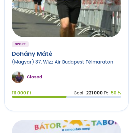
SPORT
Dohány Máté
(Magyar) 37. Wizz Air Budapest Félmaraton
Closed
111 000 Ft
Goal
221 000 Ft
50 %