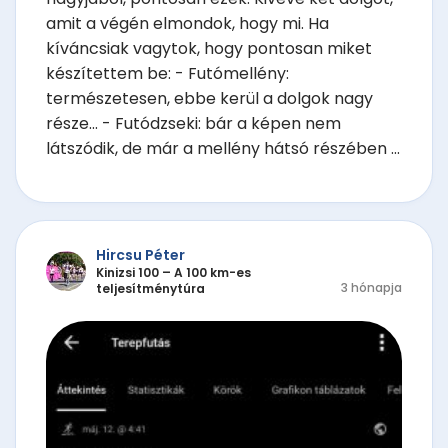
amit a végén elmondok, hogy mi. Ha
kíváncsiak vagytok, hogy pontosan miket
készítettem be: - Futómellény:
természetesen, ebbe kerül a dolgok nagy
része... - Futódzseki: bár a képen nem
látszódik, de már a mellény hátsó részében ...
Hircsu Péter
Kinizsi 100 – A 100 km-es
3 hónapja
teljesítménytúra