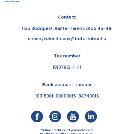
Contact
1135 Budapest, Reitter Ferenc utca 46-48.
elmenykulonitmeny@batortabor.hu
Tax number
18107913-1-41
Bank account number
10918001-00000015-88740016
Online credit card payments are
made through the Barion system.