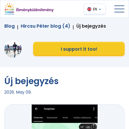
EN
Blog
Hircsu Péter blog (4)
Új bejegyzés
|
|
I support it too!
Új bejegyzés
2026. May 09.