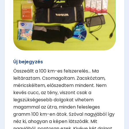
Új bejegyzés
Összeállt a 100 km-es felszerelés... Ma
leltáraztam. Csomagoltam. Zacskóztam,
méricskéltem, előszedtem mindent. Nem
kevés cucc, az tény, viszont csak a
legszükségesebb dolgokat vihetem
magammal az útra, minden felesleges
gramm 100 km-en átok. Szóval nagyjából így
néz ki, ahogyan a képen látszódik. Mit
nagyjából, pontosan ezek. Kivéve két dolgot,