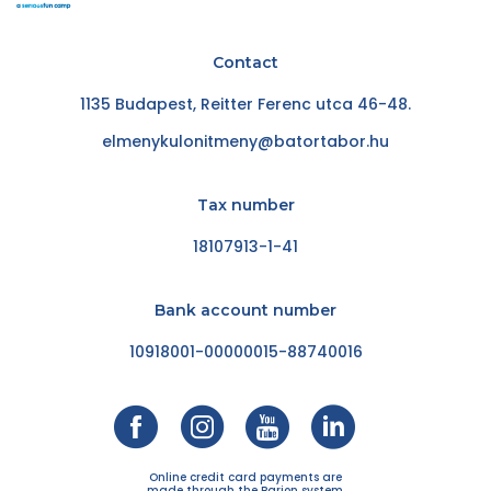
Contact
1135 Budapest, Reitter Ferenc utca 46-48.
elmenykulonitmeny@batortabor.hu
Tax number
18107913-1-41
Bank account number
10918001-00000015-88740016
Online credit card payments are
made through the Barion system.