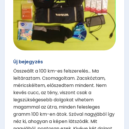
Új bejegyzés
Összeállt a 100 km-es felszerelés... Ma
leltáraztam. Csomagoltam. Zacskóztam,
méricskéltem, előszedtem mindent. Nem
kevés cucc, az tény, viszont csak a
legszükségesebb dolgokat vihetem
magammal az útra, minden felesleges
gramm 100 km-en átok. Szóval nagyjából így
néz ki, ahogyan a képen látszódik. Mit
nagyjából, pontosan ezek. Kivéve két dolgot,