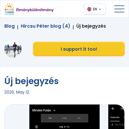
EN
Blog
Hircsu Péter blog (4)
Új bejegyzés
|
|
I support it too!
Új bejegyzés
2026. May 12.