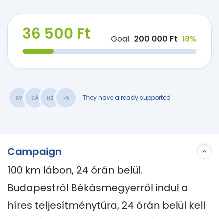
36 500 Ft
Goal
200 000 Ft
18%
They have already supported
XY
CÁ
HZ
+5
Campaign
100 km lábon, 24 órán belül.

Budapestről Békásmegyerről indul a 
híres teljesítménytúra, 24 órán belül kell 