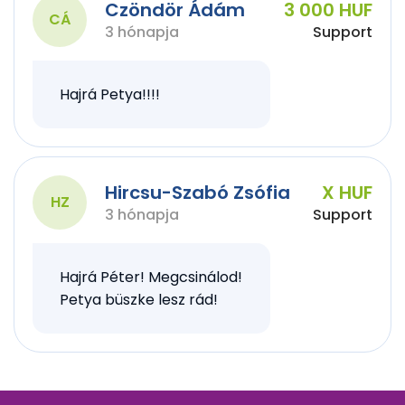
Czöndör Ádám
3 000 HUF
CÁ
3 hónapja
Support
Hajrá Petya!!!!
Hircsu-Szabó Zsófia
X HUF
HZ
3 hónapja
Support
Hajrá Péter! Megcsinálod!
Petya büszke lesz rád!