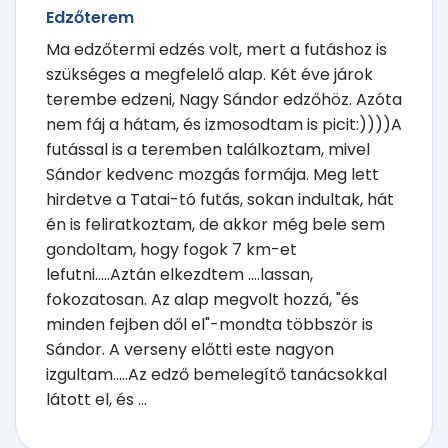
Edzőterem
Ma edzőtermi edzés volt, mert a futáshoz is
szükséges a megfelelő alap. Két éve járok
terembe edzeni, Nagy Sándor edzőhöz. Azóta
nem fáj a hátam, és izmosodtam is picit:))))A
futással is a teremben találkoztam, mivel
Sándor kedvenc mozgás formája. Meg lett
hirdetve a Tatai-tó futás, sokan indultak, hát
én is feliratkoztam, de akkor még bele sem
gondoltam, hogy fogok 7 km-et
lefutni.....Aztán elkezdtem ....lassan,
fokozatosan. Az alap megvolt hozzá, "és
minden fejben dől el"-mondta többször is
Sándor. A verseny előtti este nagyon
izgultam.....Az edző bemelegítő tanácsokkal
látott el, és ...