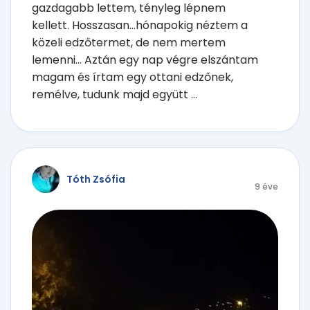
gazdagabb lettem, tényleg lépnem
kellett. Hosszasan...hónapokig néztem a
közeli edzőtermet, de nem mertem
lemenni... Aztán egy nap végre elszántam
magam és írtam egy ottani edzőnek,
remélve, tudunk majd együtt ...
Tóth Zsófia
9 éve