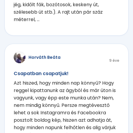
jég, kidőlt fák, bozótosok, keskeny út,
szélesebb út stb.). A rajt után pár száz
méterrel, ...
Horváth Beáta
9 éve
Csapatban csapatjuk!
Azt hiszed, hogy minden nap könnyű? Hogy
reggel kipattanunk az ágyból és már úton is
vagyunk, vagy épp este munka után? Nem,
nem mindig könnyű. Persze megtévesztő
lehet a sok Instagramra és Facebookra
posztolt boldog kép, hiszen azt adhatja át,
hogy minden napunk felhőtlen és alig várjuk