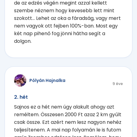
de az edzés végén megint azzal kellett
szembe néznem hogy kevesebb lett mint
szokott... Lehet az oka a fáradság, vagy mert
nem vagyok ott fejben 100%-ban. Most egy
két nap pihenő fog jönni hátha segít a
dolgon.
Pólyán Hajnalka
9 éve
2. hét
Sajnos ez a hét nem úgy alakult ahogy azt
reméltem. Összesen 2000 Ft azaz 2 km gyűlt
csak össze. Ezt azért nem lesz nagyon nehéz
teljesítenem. A mai nap folyamán le is futom