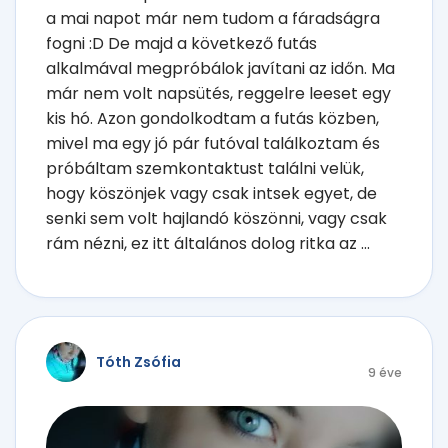
a mai napot már nem tudom a fáradságra
fogni :D De majd a következő futás
alkalmával megpróbálok javítani az időn. Ma
már nem volt napsütés, reggelre leeset egy
kis hó. Azon gondolkodtam a futás közben,
mivel ma egy jó pár futóval találkoztam és
próbáltam szemkontaktust találni velük,
hogy köszönjek vagy csak intsek egyet, de
senki sem volt hajlandó köszönni, vagy csak
rám nézni, ez itt általános dolog ritka az ...
Tóth Zsófia
9 éve