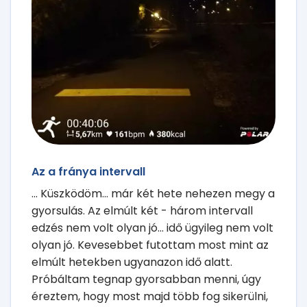
Az a fránya intervall
... Küszködöm... már két hete nehezen megy a
gyorsulás. Az elmúlt két - három intervall
edzés nem volt olyan jó... idő ügyileg nem volt
olyan jó. Kevesebbet futottam most mint az
elmúlt hetekben ugyanazon idő alatt.
Próbáltam tegnap gyorsabban menni, úgy
éreztem, hogy most majd több fog sikerülni,