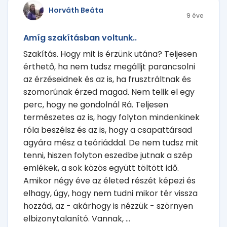
Horváth Beáta
9 éve
Amíg szakításban voltunk..
Szakítás. Hogy mit is érzünk utána? Teljesen
érthető, ha nem tudsz megálljt parancsolni
az érzéseidnek és az is, ha frusztráltnak és
szomorúnak érzed magad. Nem telik el egy
perc, hogy ne gondolnál Rá. Teljesen
természetes az is, hogy folyton mindenkinek
róla beszélsz és az is, hogy a csapattársad
agyára mész a teóriáddal. De nem tudsz mit
tenni, hiszen folyton eszedbe jutnak a szép
emlékek, a sok közös együtt töltött idő.
Amikor négy éve az életed részét képezi és
elhagy, úgy, hogy nem tudni mikor tér vissza
hozzád, az - akárhogy is nézzük - szörnyen
elbizonytalanító. Vannak, ...