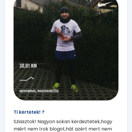
Ti kėrtėtek! ?
Sziasztok! Nagyon sokan kėrdeztėtek,hogy
miért nem írok blogot,hát azért mert nem