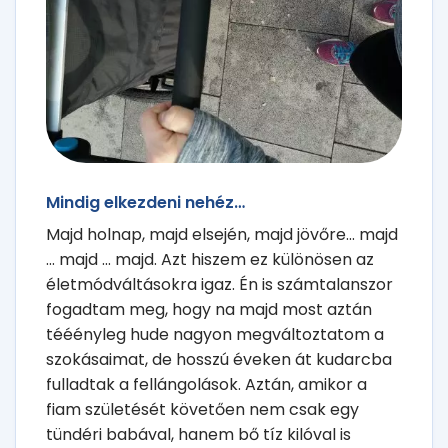
Mindig elkezdeni nehéz…
Majd holnap, majd elsején, majd jövőre... majd
... majd ... majd. Azt hiszem ez különösen az
életmódváltásokra igaz. Én is számtalanszor
fogadtam meg, hogy na majd most aztán
tééényleg hude nagyon megváltoztatom a
szokásaimat, de hosszú éveken át kudarcba
fulladtak a fellángolások. Aztán, amikor a
fiam születését követően nem csak egy
tündéri babával, hanem bő tíz kilóval is