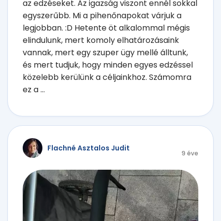
az edzéseket. Az igazság viszont ennél sokkal
egyszerűbb. Mi a pihenőnapokat várjuk a
legjobban. :D Hetente öt alkalommal mégis
elindulunk, mert komoly elhatározásaink
vannak, mert egy szuper ügy mellé álltunk,
és mert tudjuk, hogy minden egyes edzéssel
közelebb kerülünk a céljainkhoz. Számomra
ez a ...
Flachné Asztalos Judit
9 éve