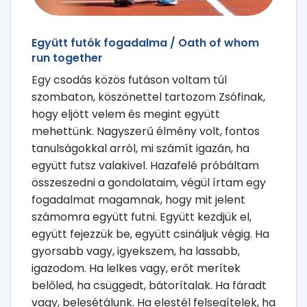
Együtt futók fogadalma / Oath of whom
run together
Egy csodás közös futáson voltam túl
szombaton, köszönettel tartozom Zsófinak,
hogy eljött velem és megint együtt
mehettünk. Nagyszerű élmény volt, fontos
tanulságokkal arról, mi számít igazán, ha
együtt futsz valakivel. Hazafelé próbáltam
összeszedni a gondolataim, végül írtam egy
fogadalmat magamnak, hogy mit jelent
számomra együtt futni. Együtt kezdjük el,
együtt fejezzük be, együtt csináljuk végig. Ha
gyorsabb vagy, igyekszem, ha lassabb,
igazodom. Ha lelkes vagy, erőt merítek
belőled, ha csüggedt, bátorítalak. Ha fáradt
vagy, belesétálunk. Ha elestél felsegítelek, ha