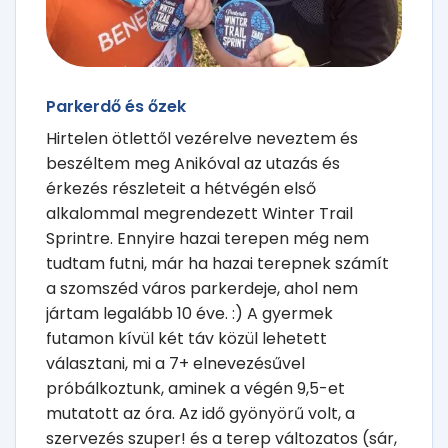
Parkerdő és őzek
Hirtelen ötlettől vezérelve neveztem és
beszéltem meg Anikóval az utazás és
érkezés részleteit a hétvégén első
alkalommal megrendezett Winter Trail
Sprintre. Ennyire hazai terepen még nem
tudtam futni, már ha hazai terepnek számít
a szomszéd város parkerdeje, ahol nem
jártam legalább 10 éve. :) A gyermek
futamon kívül két táv közül lehetett
választani, mi a 7+ elnevezésűvel
próbálkoztunk, aminek a végén 9,5-et
mutatott az óra. Az idő gyönyörű volt, a
szervezés szuper! és a terep változatos (sár,