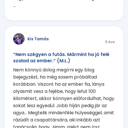
...
Kis Tamás
9 éve
“Nem szégyen a futás. Mármint ha jó felé
szalad az ember.” (M.L.)
Nem könnyű dolog megírni egy blog
bejegyzést, ha még sosem próbáltad
korábban. Viszont ha az ember fia, lánya
olyasmit vesz a fejébe, hogy lefut 100
kilométert, akkor könnyen előfordulhat, hogy
sokat lesz egyedül. Jobb híján pedig jár az
agya… Megtelik mindenféle hülyeséggel, amit
rázúdít a csapattársára, aki inkább azt
tanácsolja, hogy „Hmm, miért nem írsz