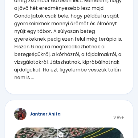
amíg Zsombor edzésen lesz. Remélem, hogy
a jövő hét eredményesebb lesz majd.
Gondoljatok csak bele, hogy például a saját
gyerekeinknek mennyi örömöt és élményt
nyújt egy tábor. A súlyosan beteg
gyerekeknek pedig ezen felül még terápia is.
Hiszen 6 napra megfeledkezhetnek a
betegségükről, a kórházról, a fájdalmakról, a
vizsgálatokról. Játszhatnak, kipróbálhatnak
új dolgokat. Ha ezt figyelembe vesszük talán
nem is ...
Jantner Anita
9 éve