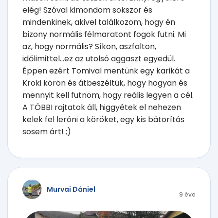
elég! Szóval kimondom sokszor és
mindenkinek, akivel találkozom, hogy én
bizony normális félmaratont fogok futni. Mi
az, hogy normális? Síkon, aszfalton,
időlimittel...ez az utolsó aggaszt egyedül.
Éppen ezért Tomival mentünk egy karikát a
Kroki körön és átbeszéltük, hogy hogyan és
mennyit kell futnom, hogy reális legyen a cél.
A TÖBBI rajtatok áll, higgyétek el nehezen
kelek fel leróni a köröket, egy kis bátorítás
sosem árt! ;)
Murvai Dániel
9 éve