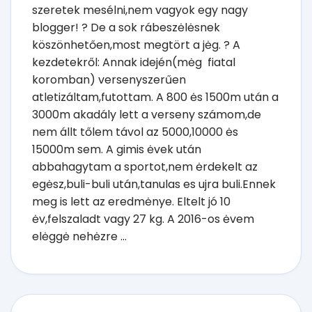
szeretek mesélni,nem vagyok egy nagy
blogger! ? De a sok rábeszėlėsnek
köszönhetően,most megtört a jėg. ? A
kezdetekről: Annak idején(mėg fiatal
koromban) versenyszerűen
atletizáltam,futottam. A 800 ės 1500m után a
3000m akadály lett a verseny számom,de
nem állt tőlem távol az 5000,10000 ės
15000m sem. A gimis ėvek után
abbahagytam a sportot,nem ėrdekelt az
egėsz,buli-buli után,tanulas es ujra buli.Ennek
meg is lett az eredmėnye. Eltelt jó 10
ėv,felszaladt vagy 27 kg. A 2016-os ėvem
elėggė nehėzre ...