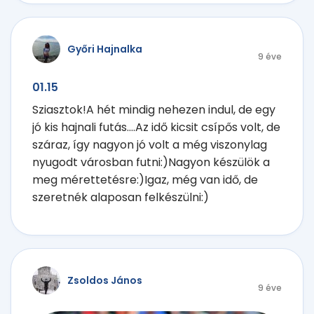
Győri Hajnalka
9 éve
01.15
Sziasztok!A hét mindig nehezen indul, de egy
jó kis hajnali futás....Az idő kicsit csípős volt, de
száraz, így nagyon jó volt a még viszonylag
nyugodt városban futni:)Nagyon készülök a
meg mérettetésre:)Igaz, még van idő, de
szeretnék alaposan felkészülni:)
Zsoldos János
9 éve