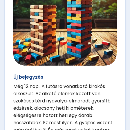
Új bejegyzés
Még 12 nap.. A futásra vonatkozó kirakós
elkészült. Az alkotó elemek között van
szokásos térd nyavalya, elmaradt gyorsító
edzések, alacsony heti kilométerek,
elégségesre hozott heti egy darab
hosszabbak. Ez most ilyen. A gyűjtés viszont
még építhető! Én már most sokat kaptam