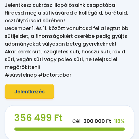
Jelentkezz cukrász lilapólósaink csapatába!

Hirdesd meg a sütivásárod a kollégáid, barátaid, 
osztálytársaid körében!

December 1. és 11. között vonultasd fel a legtutibb 
sütijeidet, a finomságokért cserébe pedig gyűjts 
adományokat súlyosan beteg gyerekeknek!

Akár kerek süti, szögletes süti, hosszú süti, rövid 
süti, vegán süti vagy paleo süti, ne felejtsd el 
megörökíteni!

#süssfelnap #batortabor
Jelentkezés
356 499 Ft
Cél
300 000 Ft
118%