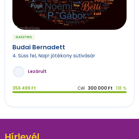
GASZTRO
Budai Bernadett
4. Süss fel, Nap! jótékony sütivásár
Lezárult
356 499 Ft
Cél
300 000 Ft
118 %
Hírlevél