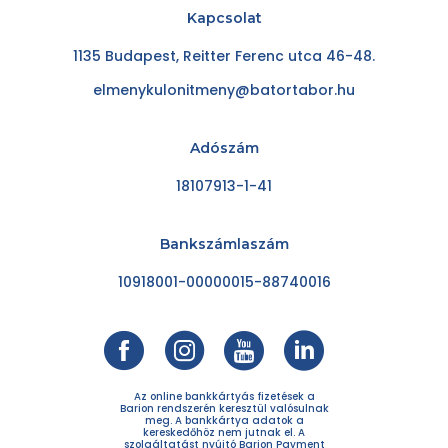
Kapcsolat
1135 Budapest, Reitter Ferenc utca 46-48.
elmenykulonitmeny@batortabor.hu
Adószám
18107913-1-41
Bankszámlaszám
10918001-00000015-88740016
Az online bankkártyás fizetések a
Barion rendszerén keresztül valósulnak
meg. A bankkártya adatok a
kereskedőhöz nem jutnak el. A
szolgáltatást nyújtó Barion Payment