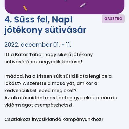
4. Süss fel, Nap!
GASZTRO
jótékony sütivásár
2022. december 01. - 11.
Itt a Bátor Tábor nagy sikerű jótékony 
sütivásárának negyedik kiadása!

Imádod, ha a frissen sült sütid illata lengi be a 
lakást? A szeretteid mosolyát, amikor a 
kedvencükkel leped meg őket?

Az alkotásaiddal most beteg gyerekek arcára is 
vidámságot csempészhetsz!

Csatlakozz ínycsiklandó kampányunkhoz!
