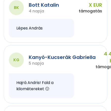
Bott Katalin
X EUR
BK
4 napja
támogatás
Lépes András
4 
Kanyó-Kucserák Gabriella
KG
5 napja
támog
Hajrá Andris! Fald a
kilométereket 🙂