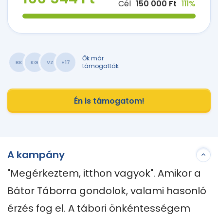
Cél
150 000 Ft
111%
Ők már
BK
KG
VZ
+17
támogatták
Én is támogatom!
A kampány
"Megérkeztem, itthon vagyok". Amikor a 
Bátor Táborra gondolok, valami hasonló 
érzés fog el. A tábori önkéntességem 