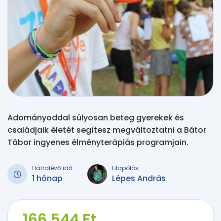
Adományoddal súlyosan beteg gyerekek és
családjaik életét segítesz megváltoztatni a Bátor
Tábor ingyenes élményterápiás programjain.
Hátralévő idő
Lilapólós
1 hónap
Lépes András
166 544 Ft