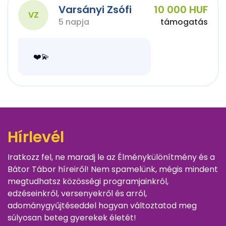
Varsányi Zsófi
10 000 HUF
VZ
5 napja
támogatás
❤️💫
Hírlevél
Iratkozz fel, ne maradj le az Élménykülönítmény és a
Bátor Tábor híreiről! Nem spamelünk, mégis mindent
megtudhatsz közösségi programjainkról,
edzéseinkről, versenyekről és arról,
adománygyűjtéseddel hogyan változtatod meg
súlyosan beteg gyerekek életét!