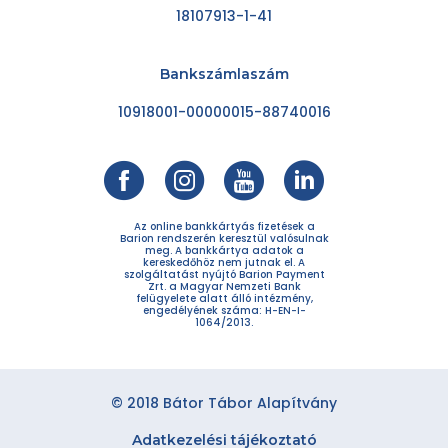
18107913-1-41
Bankszámlaszám
10918001-00000015-88740016
Az online bankkártyás fizetések a
Barion rendszerén keresztül valósulnak
meg. A bankkártya adatok a
kereskedőhöz nem jutnak el. A
szolgáltatást nyújtó Barion Payment
Zrt. a Magyar Nemzeti Bank
felügyelete alatt álló intézmény,
engedélyének száma: H-EN-I-
1064/2013.
© 2018 Bátor Tábor Alapítvány
Adatkezelési tájékoztató