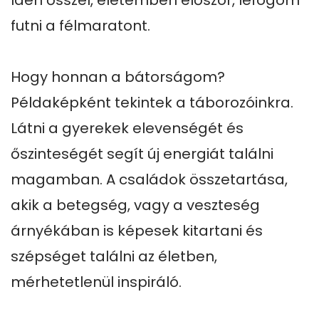
Idén ősszel, életemben először, lefogom 
futni a félmaratont.

Hogy honnan a bátorságom?

Példaképként tekintek a táborozóinkra. 
Látni a gyerekek elevenségét és 
őszinteségét segít új energiát találni 
magamban. A családok összetartása, 
akik a betegség, vagy a veszteség 
árnyékában is képesek kitartani és 
szépséget találni az életben, 
mérhetetlenül inspiráló.
