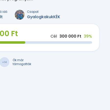
ő idő
Csapat
lt
GyalogkakukKÉK
000 Ft
Cél
300 000 Ft
39%
Ők már
+14
támogatták