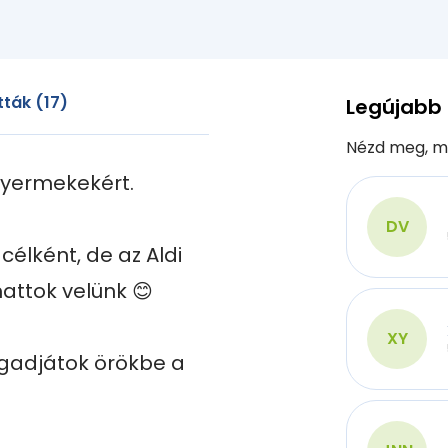
ták (17)
Legújabb
Nézd meg, m
gyermekekért.

DV
célként, de az Aldi 
attok velünk 😊

XY
gadjátok örökbe a 