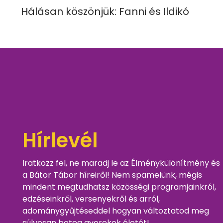
Hálásan köszönjük: Fanni és Ildikó
Hírlevél
Iratkozz fel, ne maradj le az Élménykülönítmény és
a Bátor Tábor híreiről! Nem spamelünk, mégis
mindent megtudhatsz közösségi programjainkról,
edzéseinkről, versenyekről és arról,
adománygyűjtéseddel hogyan változtatod meg
súlyosan beteg gyerekek életét!