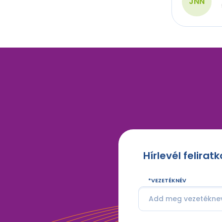
JNN
Hírlevél felirat
VEZETÉKNÉV