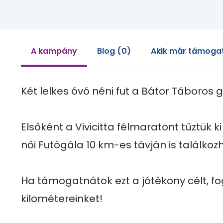
A kampány
Blog (0)
Akik már támogat
Két lelkes óvó néni fut a Bátor Táboros 
Elsőként a Vivicitta félmaratont tűztük ki 
női Futógála 10 km-es távján is találkozh
Ha támogatnátok ezt a jótékony célt, fo
kilométereinket!
