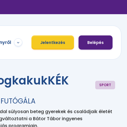
nyről
Jelentkezés
Belépés
ogkakukKÉK
SPORT
I FUTÓGÁLA
l súlyosan beteg gyerekek és családjaik életét
gváltoztatni a Bátor Tábor ingyenes
iás programjain.