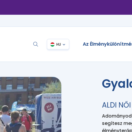
Az Élménykülönítmé
HU
Gyal
ALDI NŐ
Adományodda
segítesz me
élményteráp