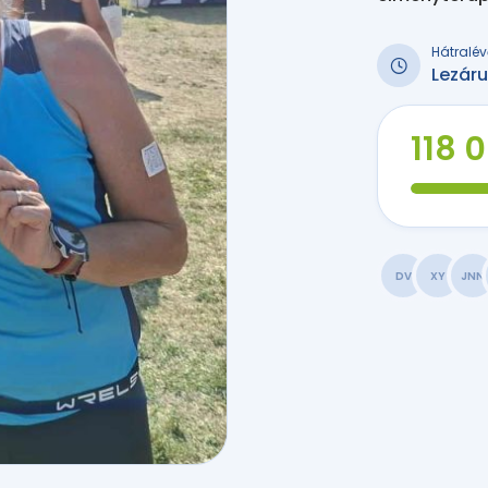
Hátralév
Lezáru
118 
DV
XY
JNN