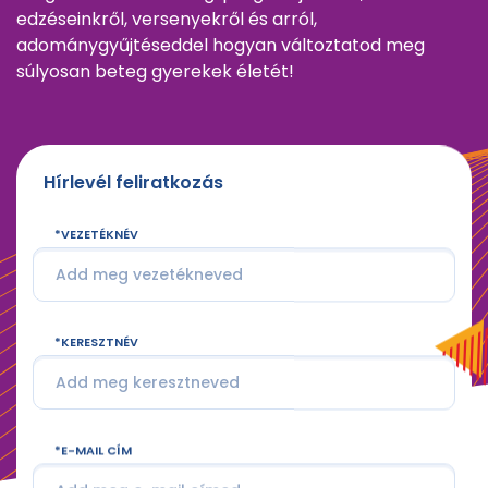
edzéseinkről, versenyekről és arról,
adománygyűjtéseddel hogyan változtatod meg
súlyosan beteg gyerekek életét!
Hírlevél feliratkozás
VEZETÉKNÉV
KERESZTNÉV
E-MAIL CÍM