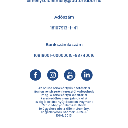
elmenykulonitmeny@batortabor.hu
Adószám
18107913-1-41
Bankszámlaszám
10918001-00000015-88740016
Az online bankkártyás fizetések a
Barion rendszerén keresztül valósulnak
meg. A bankkártya adatok a
kereskedőhöz nem jutnak el. A
szolgáltatást nyújtó Barion Payment
Zrt. a Magyar Nemzeti Bank
felügyelete alatt álló intézmény,
engedélyének száma: H-EN-I-
1064/2013.