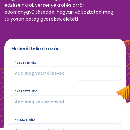
edzéseinkről, versenyekről és arról,
adománygyűjtéseddel hogyan változtatod meg
súlyosan beteg gyerekek életét!
Hírlevél feliratkozás
VEZETÉKNÉV
KERESZTNÉV
E-MAIL CÍM