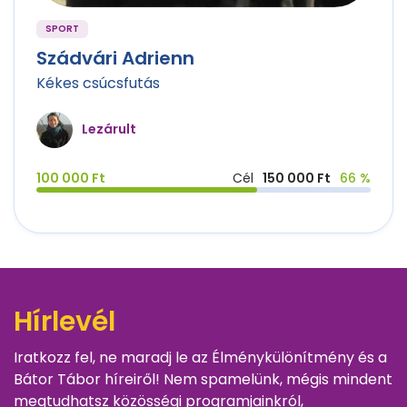
SPORT
Szádvári Adrienn
Kékes csúcsfutás
Lezárult
100 000 Ft
Cél
150 000 Ft
66 %
Hírlevél
Iratkozz fel, ne maradj le az Élménykülönítmény és a
Bátor Tábor híreiről! Nem spamelünk, mégis mindent
megtudhatsz közösségi programjainkról,