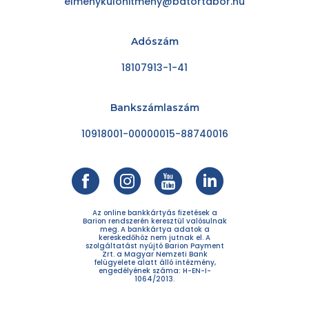
elmenykulonitmeny@batortabor.hu
Adószám
18107913-1-41
Bankszámlaszám
10918001-00000015-88740016
Az online bankkártyás fizetések a
Barion rendszerén keresztül valósulnak
meg. A bankkártya adatok a
kereskedőhöz nem jutnak el. A
szolgáltatást nyújtó Barion Payment
Zrt. a Magyar Nemzeti Bank
felügyelete alatt álló intézmény,
engedélyének száma: H-EN-I-
1064/2013.