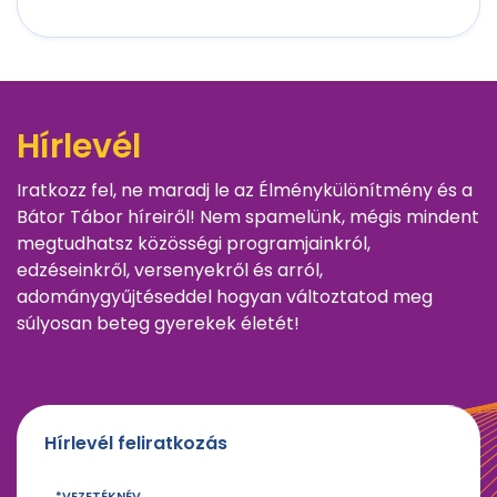
Hírlevél
Iratkozz fel, ne maradj le az Élménykülönítmény és a
Bátor Tábor híreiről! Nem spamelünk, mégis mindent
megtudhatsz közösségi programjainkról,
edzéseinkről, versenyekről és arról,
adománygyűjtéseddel hogyan változtatod meg
súlyosan beteg gyerekek életét!
Hírlevél feliratkozás
VEZETÉKNÉV