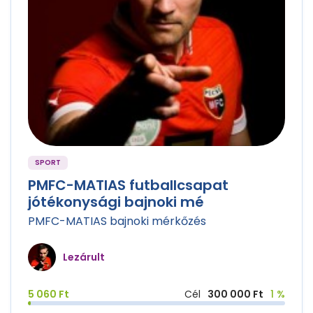
SPORT
PMFC-MATIAS futballcsapat
jótékonysági bajnoki mé
PMFC-MATIAS bajnoki mérkőzés
Lezárult
5 060 Ft
Cél
300 000 Ft
1 %