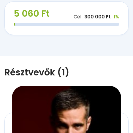
5 060 Ft
Cél
300 000 Ft
1%
Résztvevők (1)