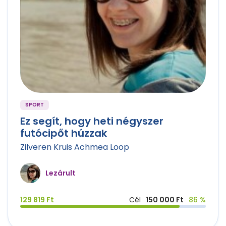
SPORT
Ez segít, hogy heti négyszer
futócipőt húzzak
Zilveren Kruis Achmea Loop
Lezárult
129 819 Ft
Cél
150 000 Ft
86 %