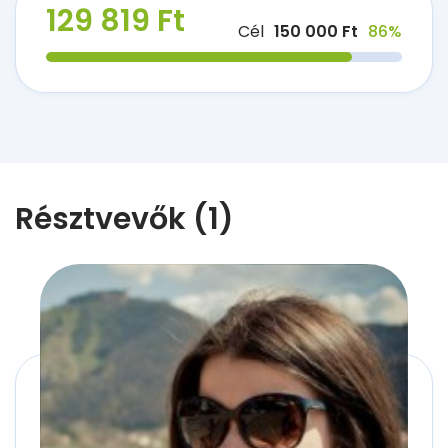
129 819 Ft
Cél
150 000 Ft
86%
Résztvevők (1)