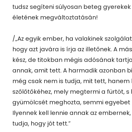
tudsz segíteni súlyosan beteg gyerekek 
életének megváltoztatásán!

/„Az egyik ember, ha valakinek szolgálatot
hogy azt javára is írja az illetőnek. A m
kész, de titokban mégis adósának tartja
annak, amit tett. A harmadik azonban b
még csak nem is tudja, mit tett, hanem 
szőlőtőkéhez, mely megtermi a fürtöt, s 
gyümölcsét meghozta, semmi egyebet nem
Ilyennek kell lennie annak az embernek, aki
tudja, hogy jót tett.”
