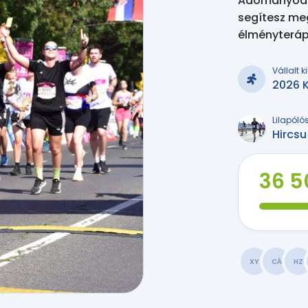
Adományodda
segítesz me
élményteráp
Vállalt 
2026 K
Lilapóló
Hircsu
36 5
XY
CÁ
HZ