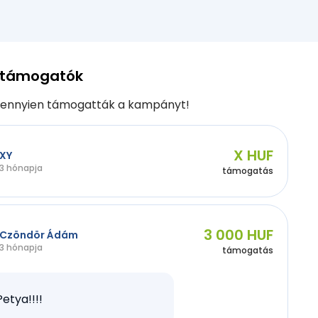
 támogatók
ennyien támogatták a kampányt!
X HUF
XY
3 hónapja
támogatás
3 000 HUF
Czöndör Ádám
3 hónapja
támogatás
Petya!!!!