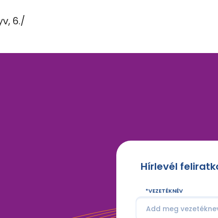
v, 6./
Hírlevél felirat
VEZETÉKNÉV