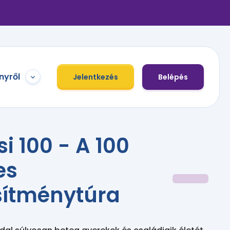
nyről
Jelentkezés
Belépés
si 100 - A 100
es
esítménytúra