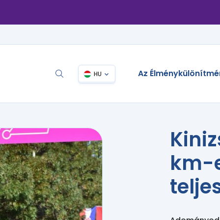
Az Élménykülönítmé
HU
Kiniz
km-
telj