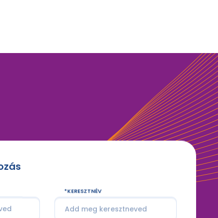
kozás
KERESZTNÉV