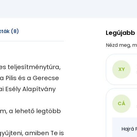
ták (8)
Legújabb
Nézd meg, m
s teljesítménytúra, 
XY
 Pilis és a Gerecse 
i Esély Alapítvány 
CÁ
em, a lehető legtöbb 
Hajrá 
űjteni, amiben Te is 