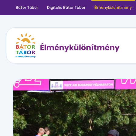
Bátor Tábor
Digitális Bátor Tábor
Élménykülönítmény