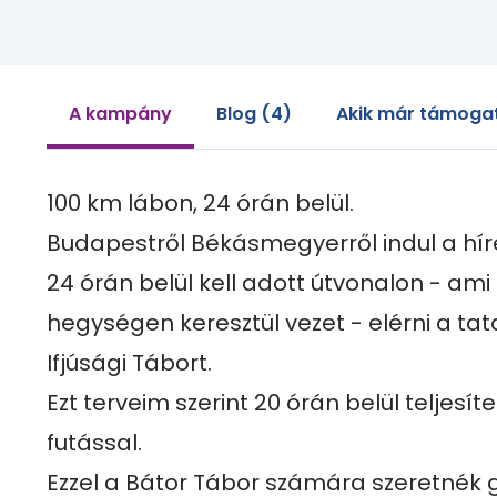
A kampány
Blog (4)
Akik már támogat
100 km lábon, 24 órán belül.

Budapestről Békásmegyerről indul a híre
24 órán belül kell adott útvonalon - ami a
hegységen keresztül vezet - elérni a tata
Ifjúsági Tábort.

Ezt terveim szerint 20 órán belül teljesít
futással.

Ezzel a Bátor Tábor számára szeretnék gy