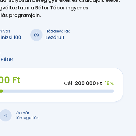
l súlyosan beteg gyerekek és családjaik életét
gváltoztatni a Bátor Tábor ingyenes
iás programjain.
kihívás
Hátralévő idő
inizsi 100
Lezárult
s
 Péter
00 Ft
Cél
200 000 Ft
18%
Ők már
+5
támogatták