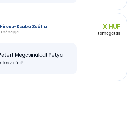
X HUF
Hircsu-Szabó Zsófia
3 hónapja
támogatás
Péter! Megcsinálod! Petya
 lesz rád!