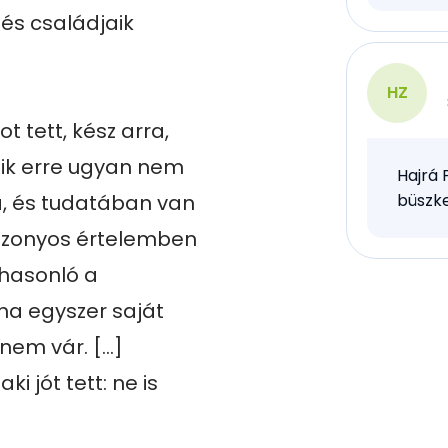
és családjaik 
HZ
 tett, kész arra, 
ásik erre ugyan nem 
Hajrá 
, és tudatában van 
büszke
izonyos értelemben 
hasonló a 
ha egyszer saját 
 vár. [...] 
 jót tett: ne is 