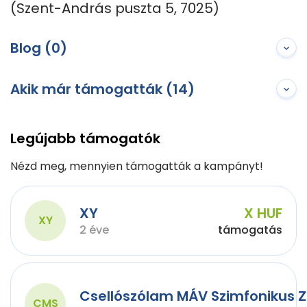
(Szent-András puszta 5, 7025)
Blog (0)
Akik már támogatták (14)
Legújabb támogatók
Nézd meg, mennyien támogatták a kampányt!
XY
X HUF
XY
2 éve
támogatás
Csellószólam MÁV Szimfonikus 
CMS