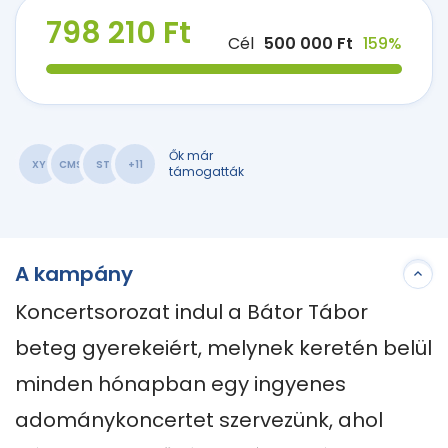
798 210 Ft
Cél
500 000 Ft
159%
Ők már
XY
CMS
ST
+11
támogatták
A kampány
Koncertsorozat indul a Bátor Tábor 
beteg gyerekeiért, melynek keretén belül 
minden hónapban egy ingyenes 
adománykoncertet szervezünk, ahol 