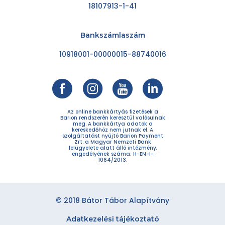
18107913-1-41
Bankszámlaszám
10918001-00000015-88740016
Az online bankkártyás fizetések a
Barion rendszerén keresztül valósulnak
meg. A bankkártya adatok a
kereskedőhöz nem jutnak el. A
szolgáltatást nyújtó Barion Payment
Zrt. a Magyar Nemzeti Bank
felügyelete alatt álló intézmény,
engedélyének száma: H-EN-I-
1064/2013.
© 2018 Bátor Tábor Alapítvány
Adatkezelési tájékoztató