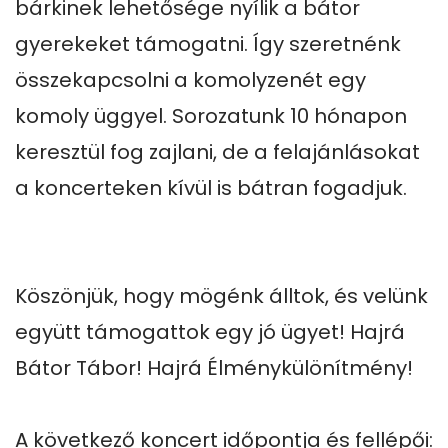
bárkinek lehetősége nyílik a bátor 
gyerekeket támogatni. Így szeretnénk 
összekapcsolni a komolyzenét egy 
komoly üggyel. Sorozatunk 10 hónapon 
keresztül fog zajlani, de a felajánlásokat 
a koncerteken kívül is bátran fogadjuk. 

Köszönjük, hogy mögénk álltok, és velünk 
együtt támogattok egy jó ügyet! Hajrá 
Bátor Tábor! Hajrá Élménykülönítmény!

A következő koncert időpontja és fellépői:
