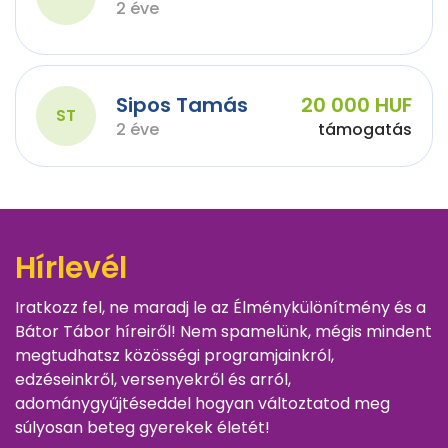
2 éve
Sipos Tamás
20 000 HUF
ST
2 éve
támogatás
Hírlevél
Iratkozz fel, ne maradj le az Élménykülönítmény és a
Bátor Tábor híreiről! Nem spamelünk, mégis mindent
megtudhatsz közösségi programjainkról,
edzéseinkről, versenyekről és arról,
adománygyűjtéseddel hogyan változtatod meg
súlyosan beteg gyerekek életét!