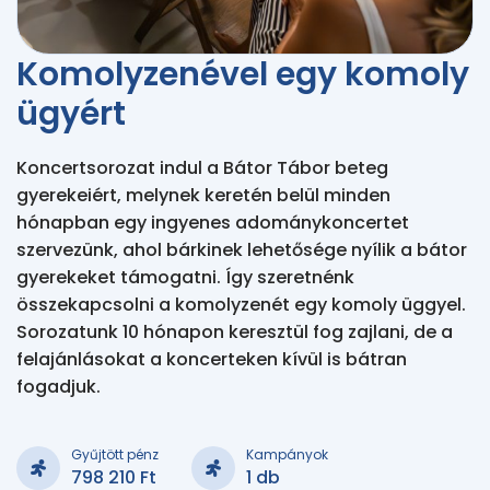
Komolyzenével egy komoly
ügyért
Koncertsorozat indul a Bátor Tábor beteg
gyerekeiért, melynek keretén belül minden
hónapban egy ingyenes adománykoncertet
szervezünk, ahol bárkinek lehetősége nyílik a bátor
gyerekeket támogatni. Így szeretnénk
összekapcsolni a komolyzenét egy komoly üggyel.
Sorozatunk 10 hónapon keresztül fog zajlani, de a
felajánlásokat a koncerteken kívül is bátran
fogadjuk.
Gyűjtött pénz
Kampányok
798 210 Ft
1 db