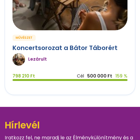
MŰVÉSZET
Koncertsorozat a Bátor Táborért
Lezárult
798 210 Ft
Cél
500 000 Ft
159 %
Hírlevél
Iratkozz fel, ne maradj le az Élménykülönítmény és a