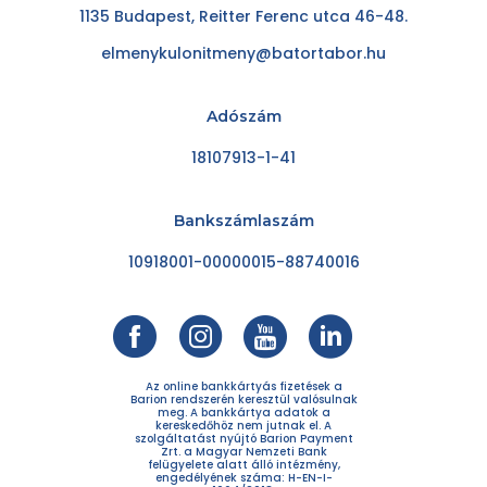
1135 Budapest, Reitter Ferenc utca 46-48.
elmenykulonitmeny@batortabor.hu
Adószám
18107913-1-41
Bankszámlaszám
10918001-00000015-88740016
Az online bankkártyás fizetések a
Barion rendszerén keresztül valósulnak
meg. A bankkártya adatok a
kereskedőhöz nem jutnak el. A
szolgáltatást nyújtó Barion Payment
Zrt. a Magyar Nemzeti Bank
felügyelete alatt álló intézmény,
engedélyének száma: H-EN-I-