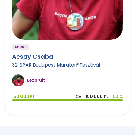
SPORT
Acsay Csaba
32. SPAR Budapest Maraton®Fesztivál
Lezárult
150 000 Ft
Cél
150 000 Ft
100 %