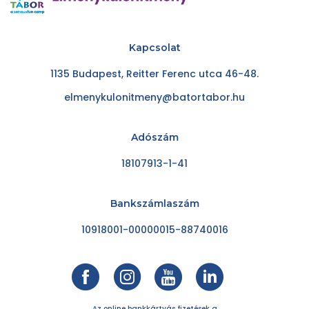
Kapcsolat
1135 Budapest, Reitter Ferenc utca 46-48.
elmenykulonitmeny@batortabor.hu
Adószám
18107913-1-41
Bankszámlaszám
10918001-00000015-88740016
Az online bankkártyás fizetések a