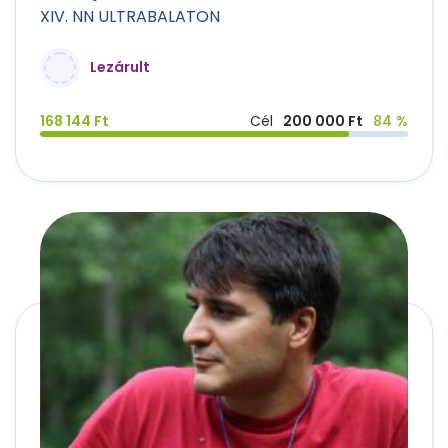
XIV. NN ULTRABALATON
Lezárult
168 144 Ft
Cél
200 000 Ft
84 %