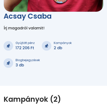
Acsay Csaba
Írj magadról valamit!
Gyűjtött pénz
Kampányok
172 206 Ft
2 db
Blogbejegyzések
3 db
Kampányok (2)