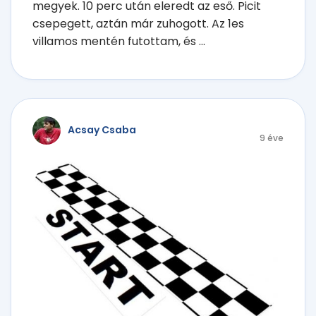
megyek. 10 perc után eleredt az eső. Picit
csepegett, aztán már zuhogott. Az 1es
villamos mentén futottam, és ...
Acsay Csaba
9 éve