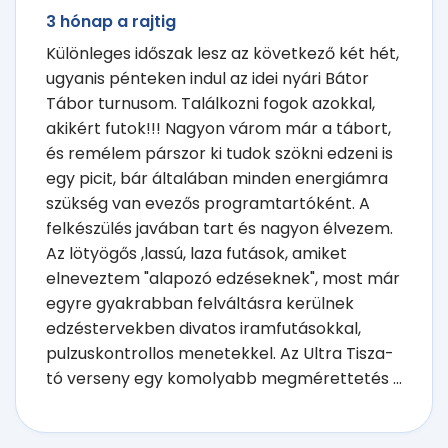
3 hónap a rajtig
Különleges időszak lesz az következő két hét,
ugyanis pénteken indul az idei nyári Bátor
Tábor turnusom. Találkozni fogok azokkal,
akikért futok!!! Nagyon várom már a tábort,
és remélem párszor ki tudok szökni edzeni is
egy picit, bár általában minden energiámra
szükség van evezős programtartóként. A
felkészülés javában tart és nagyon élvezem.
Az lötyögős ,lassú, laza futások, amiket
elneveztem "alapozó edzéseknek", most már
egyre gyakrabban felváltásra kerülnek
edzéstervekben divatos iramfutásokkal,
pulzuskontrollos menetekkel. Az Ultra Tisza-
tó verseny egy komolyabb megmérettetés ...