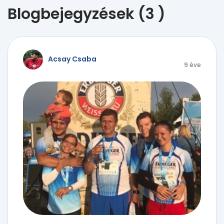
Blogbejegyzések (3 )
Acsay Csaba
9 éve