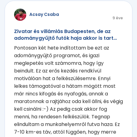
Acsay Csaba
9 éve
Zivatar és villámlás Budapesten, de az
adománygyűjtő futók haja akkor is tart…
Pontosan két hete indítottam be ezt az
adománygyűjtő programot, és igazi
meglepetés volt számomra, hogy így
beindult. Ez az erős kezdés rendkívül
motiválóan hat a felkészülésemre. Ennyi
lelkes támogatóval a hátam mögött most
már nincs kifogás és nyafogás, annak a
maratonnak a rajtjához oda kell állni, és végig
kell csinálni :-) Az pedig csak akkor fog
menni, ha rendesen felkészülök. Tegnap
elindultam a munkahelyemről futva haza. Ez
7-10 km-es táv, attól függően, hogy merre