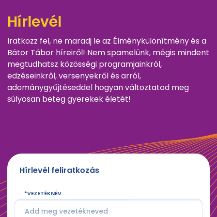
Hírlevél
Iratkozz fel, ne maradj le az Élménykülönítmény és a
Bátor Tábor híreiről! Nem spamelünk, mégis mindent
megtudhatsz közösségi programjainkról,
edzéseinkről, versenyekről és arról,
adománygyűjtéseddel hogyan változtatod meg
súlyosan beteg gyerekek életét!
Hírlevél feliratkozás
VEZETÉKNÉV