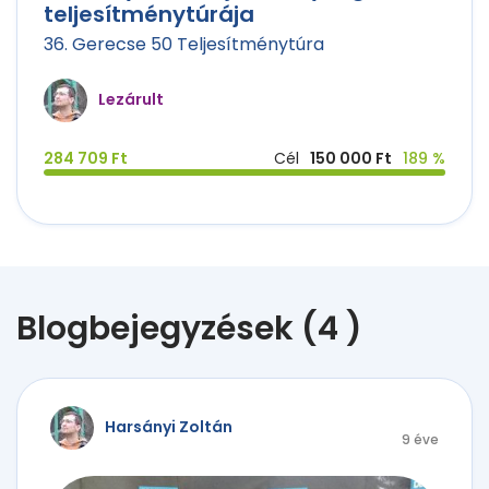
teljesítménytúrája
36. Gerecse 50 Teljesítménytúra
Lezárult
284 709 Ft
Cél
150 000 Ft
189 %
Blogbejegyzések (4 )
Harsányi Zoltán
9 éve