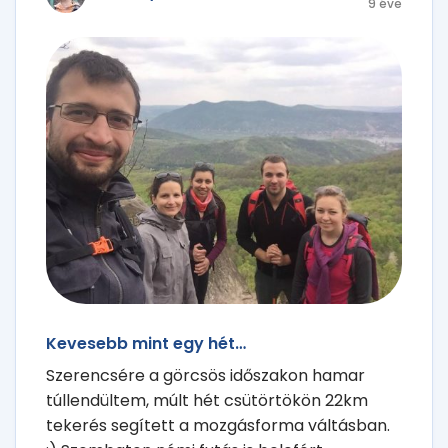
9 éve
Kevesebb mint egy hét…
Szerencsére a görcsös időszakon hamar
túllendültem, múlt hét csütörtökön 22km
tekerés segített a mozgásforma váltásban.