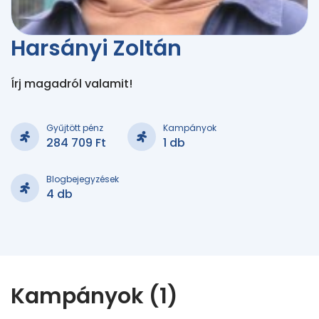
Harsányi Zoltán
Írj magadról valamit!
Gyűjtött pénz
Kampányok
284 709 Ft
1 db
Blogbejegyzések
4 db
Kampányok (1)