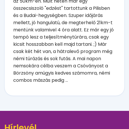
az 50km-en. Múlt héten már egy
összecsiszoló "edzést" tartottunk a Pilisben
és a Budai-hegységben. Szuper időjárás
mellett, jó hangulatú, de megterhelő 21km-t
mentünk valamivel 4 óra alatt. Ez már egy jó
tempó lesz a teljesítménytúrára, csak egy
kicsit hosszabban kell majd tartani. ;) Már
csak két hét van, a hátralevő program még
némi túrázás és sok futás. A mai napon
nemsokára célba veszem a Csóványost a
Börzsöny amúgyis kedves számomra, némi
combos mászás pedig ...
Hírlevél