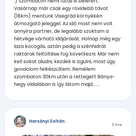
:) Szombaton némi futás is belefért.
Vasárnap már csak egy rövidebb távot
(18km) mentünk Visegrád környékén
átmozgató jeleggel. Az idő most nem volt
annyira partner, de legalább szoktam a
hétvége várható időjárását. Holnap még egy
laza kocogás, aztán pedig a szénhidrát
raktárak feltöltése fog következni. Már nem
kell sokat aludni, kezdek is izgulni, most úgy
gondolom felkészültem. Remélem
szombaton 30km után a rettegett Bánya-
hegy oldalában is így látom majd... ...
Harsányi Zoltán
9 éve