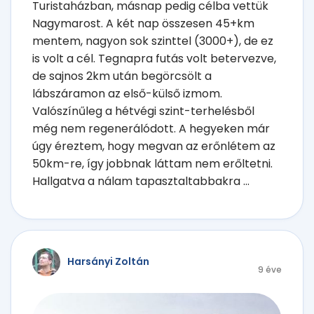
Turistaházban, másnap pedig célba vettük
Nagymarost. A két nap összesen 45+km
mentem, nagyon sok szinttel (3000+), de ez
is volt a cél. Tegnapra futás volt betervezve,
de sajnos 2km után begörcsölt a
lábszáramon az első-külső izmom.
Valószínűleg a hétvégi szint-terhelésből
még nem regenerálódott. A hegyeken már
úgy éreztem, hogy megvan az erőnlétem az
50km-re, így jobbnak láttam nem erőltetni.
Hallgatva a nálam tapasztaltabbakra ...
Harsányi Zoltán
9 éve