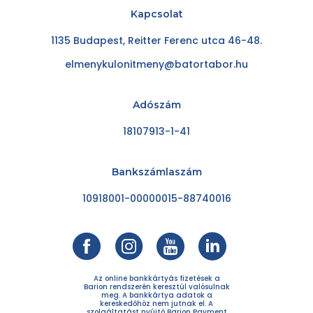
Kapcsolat
1135 Budapest, Reitter Ferenc utca 46-48.
elmenykulonitmeny@batortabor.hu
Adószám
18107913-1-41
Bankszámlaszám
10918001-00000015-88740016
Az online bankkártyás fizetések a
Barion rendszerén keresztül valósulnak
meg. A bankkártya adatok a
kereskedőhöz nem jutnak el. A
szolgáltatást nyújtó Barion Payment