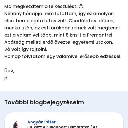
Ma megkezdtem a felkészülést. 🙂

Néhány hónapja nem futottam, így ez amolyan 
első, bemelegítő futás volt. Csodálatos időben, 
munka után, az esti órákban remek volt megtenni 
ezt a valamivel több, mint 8 km-t a Premontrei 
Apátság melleti erdő övezte  egyetemi utakon.

Jó volt így rajtolni.

Holnap folytatom egy valamivel erősebb edzéssel.

Üdv,

p
További blogbejegyzéseim
Ángyán Péter
38. Wizz Air Budapest Félmaraton
/
Az