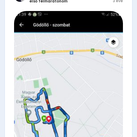
3 éve
első félmaratonom