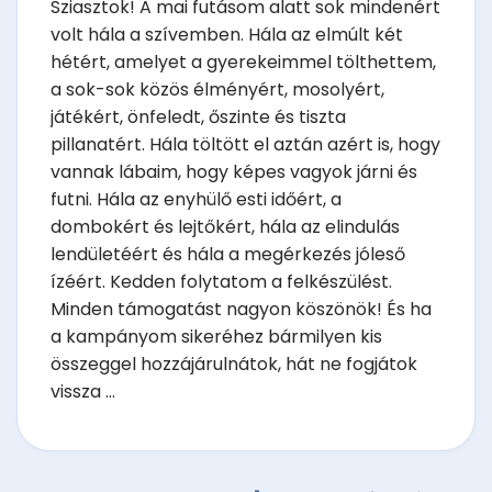
Sziasztok! A mai futásom alatt sok mindenért
volt hála a szívemben. Hála az elmúlt két
hétért, amelyet a gyerekeimmel tölthettem,
a sok-sok közös élményért, mosolyért,
játékért, önfeledt, őszinte és tiszta
pillanatért. Hála töltött el aztán azért is, hogy
vannak lábaim, hogy képes vagyok járni és
futni. Hála az enyhülő esti időért, a
dombokért és lejtőkért, hála az elindulás
lendületéért és hála a megérkezés jóleső
ízéért. Kedden folytatom a felkészülést.
Minden támogatást nagyon köszönök! És ha
a kampányom sikeréhez bármilyen kis
összeggel hozzájárulnátok, hát ne fogjátok
vissza ...