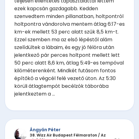
teljesen ellentétes tapasztalattal lettem
ezek kapcsán gazdagabb. Kedden
szenvedtem minden pillanatban, holtpontról
holtpontra vándorolva mentem átlag 6:17-es
km-ek mellett 53 perc alatt szűk 8,5 km-t.
Ezzel szemben ma az első lépéstől alám
szelídültek a lábaim, és egy jó félóra után
jelentkező pár perces holtpont mellett lett
50 perc alatt 8,6 km, átlag 5:49-es tempóval
kilóméterenként. Mindkét futásom fontos
építőkő a végcél felé vezető úton. Az 5:30
körüli átlagtempót becélzók táborába
jelentkeztem a ...
Ángyán Péter
38. Wizz Air Budapest Félmaraton
/
Az