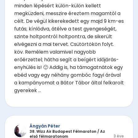
minden lépésért külön-külön kellett
megküzdeni, messzire éreztem magamtól a
célt. De végül kikerekedett egy majd 9 km-es
futás; kínlódva, átélve a test gyengeségét,
szinte holtpontról holtpontra, de sikerült
elvégezni a mai tervet. Csütörtökön folyt.
köv. Remélem valamivel nagyobb
erőérzettel; hátha segít a beígért időjárás-
enyhülés is! 🙂 Addig is, ha támogatnátok egy
ebéd vagy egy néhány gombóc fagyi árával
a kampányomat a Bátor Tábor által felkarolt
gyerekek ...
Ángyán Péter
38. Wizz Air Budapest Félmaraton
/
Az
3 éve
első félmaratonom