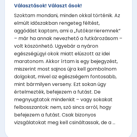
Választások! Választ ások!
Szoktam mondani, minden okkal történik. Az
elmúlt időszakban rengeteg féltést,
aggódást kaptam, ami a „futókarrieremnek”
– már ha annak nevezhető a futkározásom –
volt köszönhető. Ugyebár a nyáron
egészségügyi okok miatt elúszott az idei
maratonom. Akkor írtam is egy bejegyzést,
miszerint most sajnos újra kell gombolnom
dolgokat, mivel az egészségem fontosabb,
mint bármilyen verseny. Ezt sokan úgy
értelmezték, befejezem a futást. De
megnyugtatok mindenkit – vagy sokakat
felbosszantok: nem, szó sincs arról, hogy
befejezem a futást. Csak bizonyos
vizsgálatokat meg kell csináltassak, de a ...