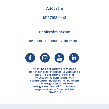
Adószám
18107913-1-41
Bankszámlaszám
10918001-00000015-88740016
Az online bankkártyás fizetések a
Barion rendszerén keresztül valósulnak
meg. A bankkártya adatok a
kereskedőhöz nem jutnak el. A
szolgáltatást nyújtó Barion Payment
Zrt. a Magyar Nemzeti Bank
felügyelete alatt álló intézmény,
engedélyének száma: H-EN-I-
1064/2013.