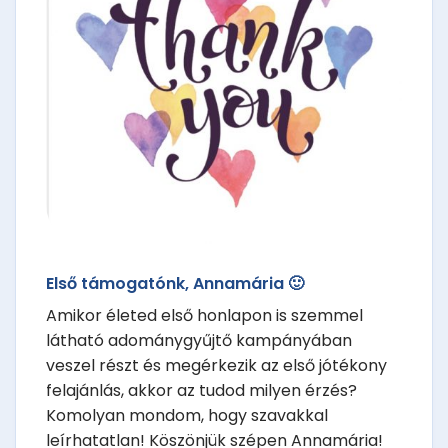
Első támogatónk, Annamária 🙂
Amikor életed első honlapon is szemmel
látható adománygyűjtő kampányában
veszel részt és megérkezik az első jótékony
felajánlás, akkor az tudod milyen érzés?
Komolyan mondom, hogy szavakkal
leírhatatlan! Köszönjük szépen Annamária!