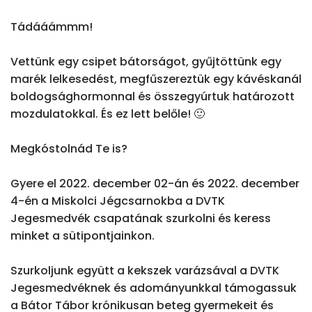
Tádááámmm!

Vettünk egy csipet bátorságot, gyűjtöttünk egy 
marék lelkesedést, megfűszereztük egy kávéskanál 
boldogsághormonnal és összegyúrtuk határozott 
mozdulatokkal. És ez lett belőle! 🙂

Megkóstolnád Te is?

Gyere el 2022. december 02-án és 2022. december 
4-én a Miskolci Jégcsarnokba a DVTK 
Jegesmedvék csapatának szurkolni és keress 
minket a sütipontjainkon.

Szurkoljunk együtt a kekszek varázsával a DVTK 
Jegesmedvéknek és adományunkkal támogassuk 
a Bátor Tábor krónikusan beteg gyermekeit és 