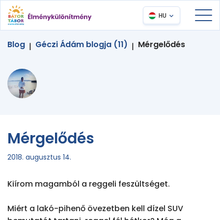
HU
Blog
Géczi Ádám blogja (11)
Mérgelődés
|
|
Mérgelődés
2018. augusztus 14.
Kiírom magamból a reggeli feszültséget.

Miért a lakó-pihenő övezetben kell dízel SUV 