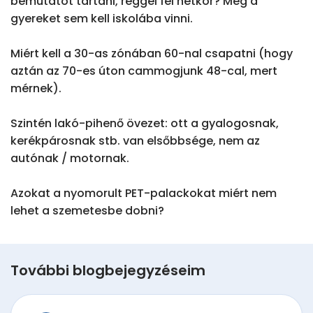
bemutatót tartani, reggel fél hétkor? Még a 
gyereket sem kell iskolába vinni.

Miért kell a 30-as zónában 60-nal csapatni (hogy 
aztán az 70-es úton cammogjunk 48-cal, mert 
mérnek).

Szintén lakó-pihenő övezet: ott a gyalogosnak, 
kerékpárosnak stb. van elsőbbsége, nem az 
autónak / motornak.

Azokat a nyomorult PET-palackokat miért nem 
lehet a szemetesbe dobni?
További blogbejegyzéseim