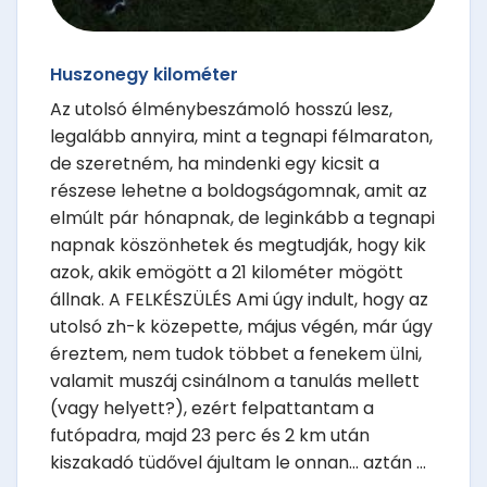
Huszonegy kilométer
Az utolsó élménybeszámoló hosszú lesz,
legalább annyira, mint a tegnapi félmaraton,
de szeretném, ha mindenki egy kicsit a
részese lehetne a boldogságomnak, amit az
elmúlt pár hónapnak, de leginkább a tegnapi
napnak köszönhetek és megtudják, hogy kik
azok, akik emögött a 21 kilométer mögött
állnak. A FELKÉSZÜLÉS Ami úgy indult, hogy az
utolsó zh-k közepette, május végén, már úgy
éreztem, nem tudok többet a fenekem ülni,
valamit muszáj csinálnom a tanulás mellett
(vagy helyett?), ezért felpattantam a
futópadra, majd 23 perc és 2 km után
kiszakadó tüdővel ájultam le onnan... aztán ...