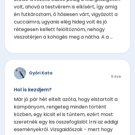
volt, ahová a testvérem is elkísért, így amíg
én futkároztam, ő hősiesen várt, vigyázott a
cuccaimra, ugyanis elég hideg volt és jó
rétegesen kellett felöltöznöm, nehogy
visszatérjen a köhögés meg a nátha. A a ...
Győri Kata
9 éve
Hol is kezdjem?
Már jó pár hét eltelt azóta, hogy elstartolt a
kampányom, rengeteg minden történt
közben, egy kicsit el is tűntem, ezért most
szeretnék egy kis összefoglalót írni az eddigi
eseményekről. Vizsgaidőszak - mert hogy