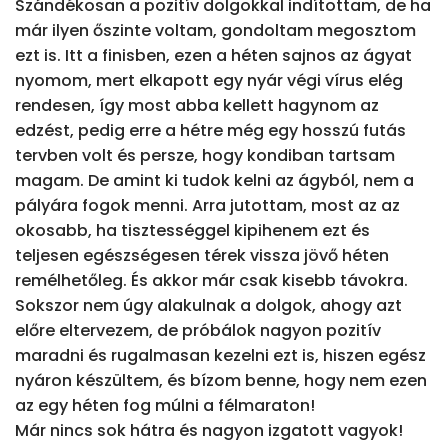
Szándékosan a pozitív dolgokkal indítottam, de ha 
már ilyen őszinte voltam, gondoltam megosztom 
ezt is. Itt a finisben, ezen a héten sajnos az ágyat 
nyomom, mert elkapott egy nyár végi vírus elég 
rendesen, így most abba kellett hagynom az 
edzést, pedig erre a hétre még egy hosszú futás 
tervben volt és persze, hogy kondiban tartsam 
magam. De amint ki tudok kelni az ágyból, nem a 
pályára fogok menni. Arra jutottam, most az az 
okosabb, ha tisztességgel kipihenem ezt és 
teljesen egészségesen térek vissza jövő héten 
remélhetőleg. És akkor már csak kisebb távokra.

Sokszor nem úgy alakulnak a dolgok, ahogy azt 
előre eltervezem, de próbálok nagyon pozitív 
maradni és rugalmasan kezelni ezt is, hiszen egész 
nyáron készültem, és bízom benne, hogy nem ezen 
az egy héten fog múlni a félmaraton!

Már nincs sok hátra és nagyon izgatott vagyok! 