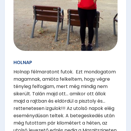
HOLNAP
Holnap félmaratont futok. Ezt mondogatom
magamnak, amióta felkeltem, hogy végre
tényleg felfogjam, mert még mindig nem
sikerült. Talán majd ott... amikor ott állok
majd a rajtban és eldördül a pisztoly és...
rettenetesen izgulok!!! Az utolsó napok elég
eseménydúsan teltek. A betegeskedés után
még futottam pár kilométert a héten, az
utolsó levezető edzés pedig a Margitszigeten