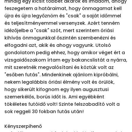
mindig egy kicsit többet akarok és imádom, ahogy 
feszegetem a határaimat, hogy önmagamat kell 
újra és újra legyőznöm és "csak" a saját időmmel 
és teljesítményemmel versenyzek. Azért tenném 
idézőjelbe a "csak" szót, mert szerintem óriási 
kihívás önmagunkkal őszintén szembenézni és 
elfogadni azt, akik és ahogy vagyunk. Utolsó 
gondolatom pedig ehhez, hogy amikor véget ért a 
vizsgaidőszakom írtam egy bakancslistát a nyárra, 
mit szeretnék megvalósítani és köztük volt az 
"esőben futás". Mindenkinek ajánlom kipróbálni, 
nekem legalábbis óriási élmény volt és örülök, 
hogy sikerült kifognom egy ilyen augusztusi 
szemerkélős, borús időt is. Ami egyébként 
tökéletes futóidő volt! Szinte felszabadító volt a 
sok reggeli 30 fokban futás után!

Kényszerpihenő
