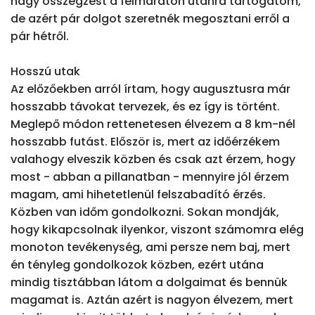
nagy összegzést a félmaraton utánra tartogatom, 
de azért pár dolgot szeretnék megosztani erről a 
pár hétről.

Hosszú utak

Az előzőekben arról írtam, hogy augusztusra már 
hosszabb távokat tervezek, és ez így is történt. 
Meglepő módon rettenetesen élvezem a 8 km-nél 
hosszabb futást. Először is, mert az időérzékem 
valahogy elveszik közben és csak azt érzem, hogy 
most - abban a pillanatban - mennyire jól érzem 
magam, ami hihetetlenül felszabadító érzés. 
Közben van időm gondolkozni. Sokan mondják, 
hogy kikapcsolnak ilyenkor, viszont számomra elég 
monoton tevékenység, ami persze nem baj, mert 
én tényleg gondolkozok közben, ezért utána 
mindig tisztábban látom a dolgaimat és bennük 
magamat is. Aztán azért is nagyon élvezem, mert 