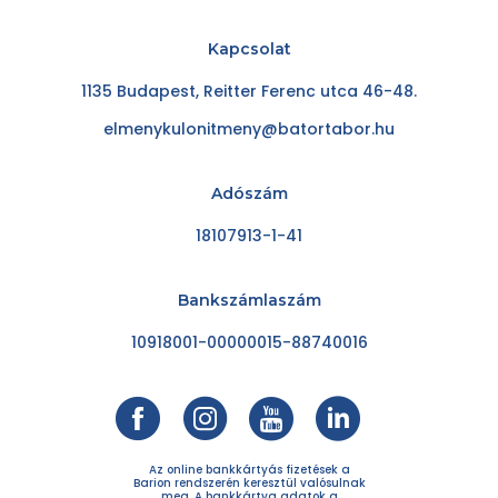
Kapcsolat
1135 Budapest, Reitter Ferenc utca 46-48.
elmenykulonitmeny@batortabor.hu
Adószám
18107913-1-41
Bankszámlaszám
10918001-00000015-88740016
Az online bankkártyás fizetések a
Barion rendszerén keresztül valósulnak
meg. A bankkártya adatok a