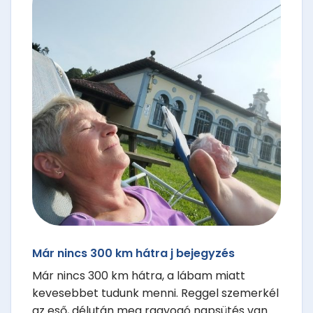
Már nincs 300 km hátra j bejegyzés
Már nincs 300 km hátra, a lábam miatt
kevesebbet tudunk menni. Reggel szemerkél
az eső, délután meg ragyogó napsütés van.