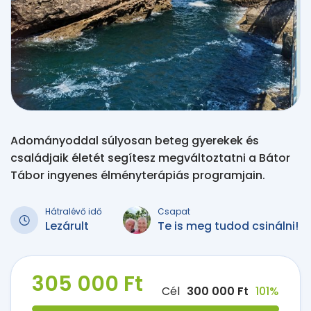
Adományoddal súlyosan beteg gyerekek és
családjaik életét segítesz megváltoztatni a Bátor
Tábor ingyenes élményterápiás programjain.
Hátralévő idő
Csapat
Lezárult
Te is meg tudod csinálni!
305 000 Ft
Cél
300 000 Ft
101%