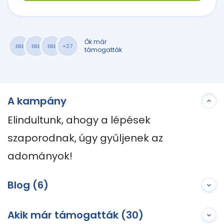
Ők már
EBE
EBE
EBE
+27
támogatták
A kampány
Elindultunk, ahogy a lépések 
szaporodnak, úgy gyűljenek az 
adományok!
Blog (6)
Akik már támogatták (30)