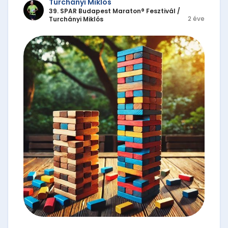
Turchányi Miklós
39. SPAR Budapest Maraton® Fesztivál
/
2 éve
Turchányi Miklós