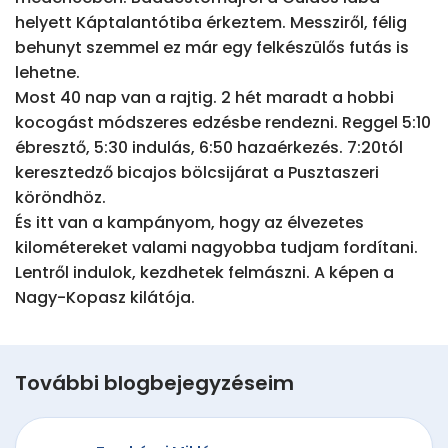
helyett Káptalantótiba érkeztem. Messziről, félig 
behunyt szemmel ez már egy felkészülős futás is 
lehetne.

Most 40 nap van a rajtig. 2 hét maradt a hobbi 
kocogást módszeres edzésbe rendezni. Reggel 5:10 
ébresztő, 5:30 indulás, 6:50 hazaérkezés. 7:20tól 
keresztedző bicajos bölcsijárat a Pusztaszeri 
köröndhöz.

És itt van a kampányom, hogy az élvezetes 
kilométereket valami nagyobba tudjam fordítani. 
Lentről indulok, kezdhetek felmászni. A képen a 
Nagy-Kopasz kilátója.
További blogbejegyzéseim