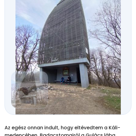
Az egész onnan indult, hogy eltévedtem a Káli-
medencében. Badacstomajról a Gulács lába 