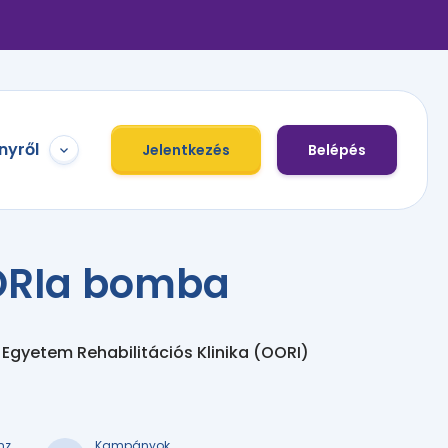
nyről
Jelentkezés
Belépés
ORIa bomba
Egyetem Rehabilitációs Klinika (OORI)
nz
Kampányok