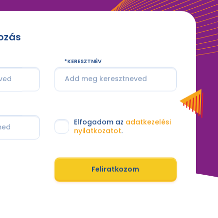
kozás
KERESZTNÉV
Elfogadom az
adatkezelési
nyilatkozatot
.
Feliratkozom