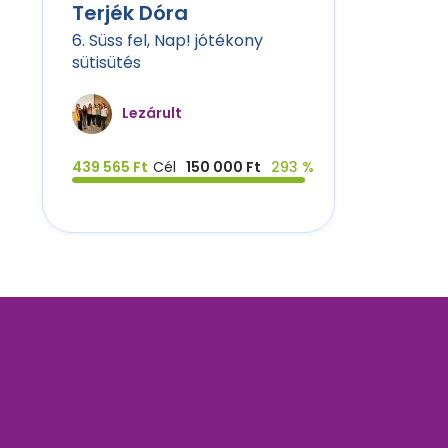
Terjék Dóra
6. Süss fel, Nap! jótékony
sütisütés
Lezárult
439 565 Ft
Cél
150 000 Ft
293 %