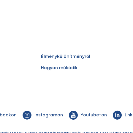
Élménykülönítményről
Hogyan működik
ebookon
Instagramon
Youtube-on
Lin