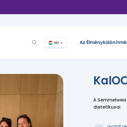
Az Élménykülönítmé
HU
KalO
A Semmelweis 
dietetikusai
Gyűjtött pé