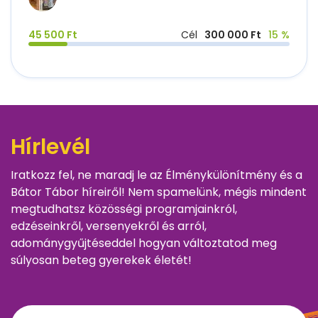
45 500 Ft
Cél
300 000 Ft
15 %
Hírlevél
Iratkozz fel, ne maradj le az Élménykülönítmény és a
Bátor Tábor híreiről! Nem spamelünk, mégis mindent
megtudhatsz közösségi programjainkról,
edzéseinkről, versenyekről és arról,
adománygyűjtéseddel hogyan változtatod meg
súlyosan beteg gyerekek életét!