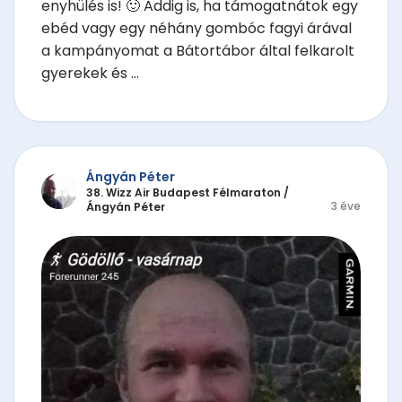
enyhülés is! 🙂 Addig is, ha támogatnátok egy
ebéd vagy egy néhány gombóc fagyi árával
a kampányomat a Bátortábor által felkarolt
gyerekek és ...
Ángyán Péter
38. Wizz Air Budapest Félmaraton
/
3 éve
Ángyán Péter