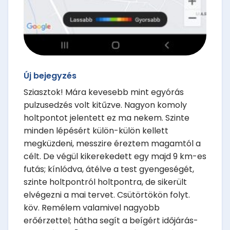
Új bejegyzés
Sziasztok! Mára kevesebb mint egyórás
pulzusedzés volt kitűzve. Nagyon komoly
holtpontot jelentett ez ma nekem. Szinte
minden lépésért külön-külön kellett
megküzdeni, messzire éreztem magamtól a
célt. De végül kikerekedett egy majd 9 km-es
futás; kínlódva, átélve a test gyengeségét,
szinte holtpontról holtpontra, de sikerült
elvégezni a mai tervet. Csütörtökön folyt.
köv. Remélem valamivel nagyobb
erőérzettel; hátha segít a beígért időjárás-