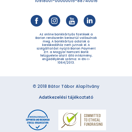
10918001-00000015-88740016
Az online bankkártyás fizetések a
Barion rendszerén keresztül valósulnak
meg. A bankkártya adatok a
kereskedőhöz nem jutnak el. A
szolgáltatást nyújtó Barion Payment
Zrt. a Magyar Nemzeti Bank
felügyelete alatt álló intézmény,
engedélyének száma: H-EN-I-
1064/2013.
© 2018 Bátor Tábor Alapítvány
Adatkezelési tájékoztató