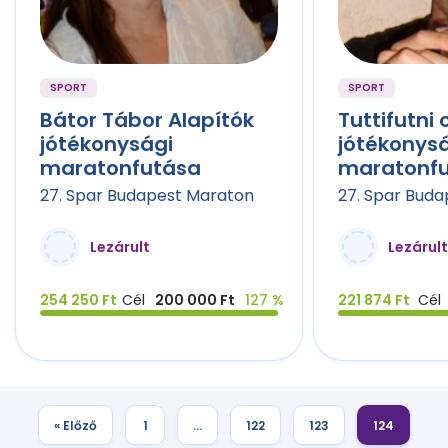
SPORT
SPORT
Bátor Tábor Alapítók
Tuttifutni
jótékonysági
jótékonys
maratonfutása
maratonf
27. Spar Budapest Maraton
27. Spar Bud
Lezárult
Lezárult
254 250 Ft
Cél
200 000 Ft
127 %
221 874 Ft
Cél
« Előző
1
…
122
123
124