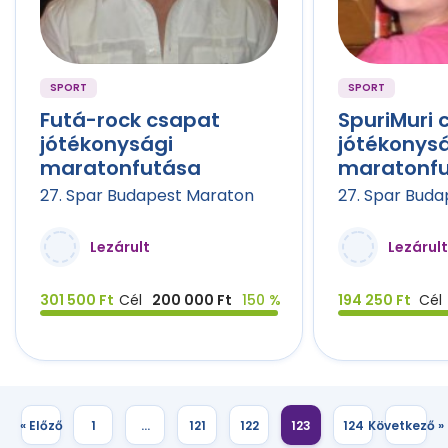
SPORT
SPORT
Futá-rock csapat
SpuriMuri 
jótékonysági
jótékonys
maratonfutása
maratonf
27. Spar Budapest Maraton
27. Spar Bud
Lezárult
Lezárult
301 500 Ft
Cél
200 000 Ft
150 %
194 250 Ft
Cél
« Előző
1
…
121
122
123
124
Következő »