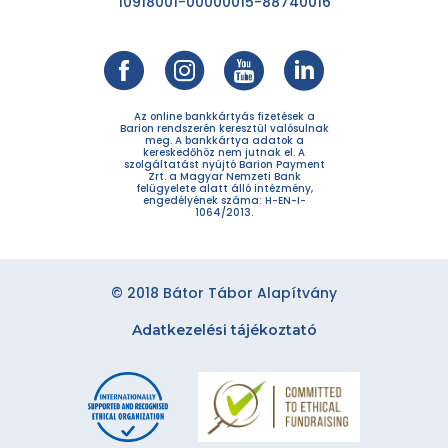
10918001-00000015-88740016
Az online bankkártyás fizetések a
Barion rendszerén keresztül valósulnak
meg. A bankkártya adatok a
kereskedőhöz nem jutnak el. A
szolgáltatást nyújtó Barion Payment
Zrt. a Magyar Nemzeti Bank
felügyelete alatt álló intézmény,
engedélyének száma: H-EN-I-
1064/2013.
© 2018 Bátor Tábor Alapítvány
Adatkezelési tájékoztató