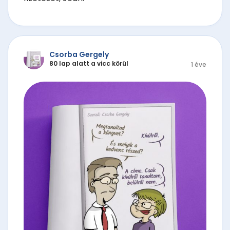
Csorba Gergely
80 lap alatt a vicc körül
1 éve