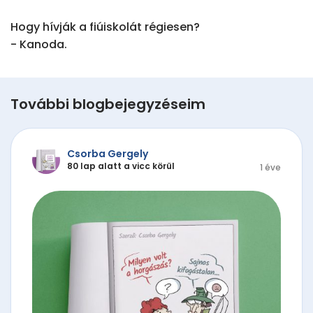
Hogy hívják a fiúiskolát régiesen?

- Kanoda.
További blogbejegyzéseim
Csorba Gergely
80 lap alatt a vicc körül
1 éve