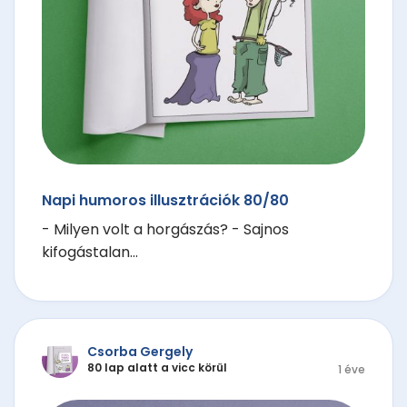
Napi humoros illusztrációk 80/80
- Milyen volt a horgászás? - Sajnos
kifogástalan...
Csorba Gergely
80 lap alatt a vicc körül
1 éve