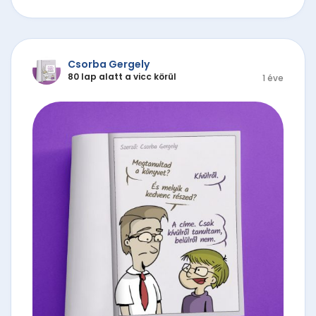
Csorba Gergely
80 lap alatt a vicc körül
1 éve