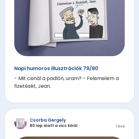
Napi humoros illusztrációk 79/80
- Mit csinál a padlón, uram? - Felemelem a
fizetését, Jean.
Csorba Gergely
80 lap alatt a vicc körül
1 éve