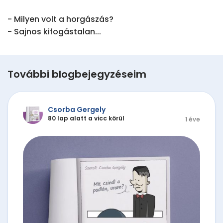
- Milyen volt a horgászás?

- Sajnos kifogástalan...
További blogbejegyzéseim
Csorba Gergely
80 lap alatt a vicc körül
1 éve