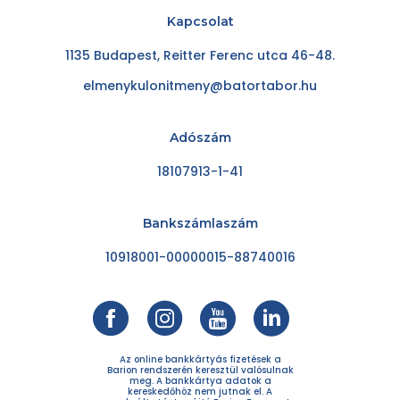
Kapcsolat
1135 Budapest, Reitter Ferenc utca 46-48.
elmenykulonitmeny@batortabor.hu
Adószám
18107913-1-41
Bankszámlaszám
10918001-00000015-88740016
Az online bankkártyás fizetések a
Barion rendszerén keresztül valósulnak
meg. A bankkártya adatok a
kereskedőhöz nem jutnak el. A