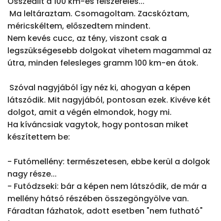
Összeállt a 100 km-es felszerelés...

 Ma leltáraztam. Csomagoltam. Zacskóztam, 
méricskéltem, előszedtem mindent.

Nem kevés cucc, az tény, viszont csak a 
legszükségesebb dolgokat vihetem magammal az 
útra, minden felesleges gramm 100 km-en átok.

 Szóval nagyjából így néz ki, ahogyan a képen 
látszódik. Mit nagyjából, pontosan ezek. Kivéve két 
dolgot, amit a végén elmondok, hogy mi.

Ha kíváncsiak vagytok, hogy pontosan miket 
készítettem be:

- Futómellény: természetesen, ebbe kerül a dolgok 
nagy része...

- Futódzseki: bár a képen nem látszódik, de már a 
mellény hátsó részében összegöngyölve van. 
Fáradtan fázhatok, adott esetben "nem futható" 