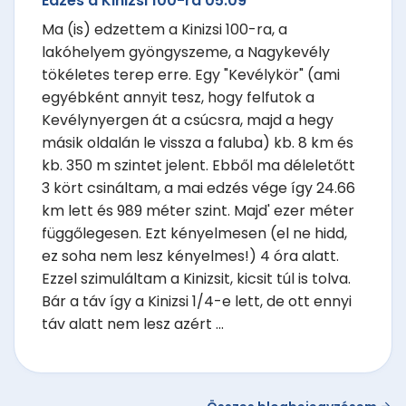
Edzés a Kinizsi 100-ra 05.09
Ma (is) edzettem a Kinizsi 100-ra, a
lakóhelyem gyöngyszeme, a Nagykevély
tökéletes terep erre. Egy "Kevélykör" (ami
egyébként annyit tesz, hogy felfutok a
Kevélynyergen át a csúcsra, majd a hegy
másik oldalán le vissza a faluba) kb. 8 km és
kb. 350 m szintet jelent. Ebből ma déleletőtt
3 kört csináltam, a mai edzés vége így 24.66
km lett és 989 méter szint. Majd' ezer méter
függőlegesen. Ezt kényelmesen (el ne hidd,
ez soha nem lesz kényelmes!) 4 óra alatt.
Ezzel szimuláltam a Kinizsit, kicsit túl is tolva.
Bár a táv így a Kinizsi 1/4-e lett, de ott ennyi
táv alatt nem lesz azért ...