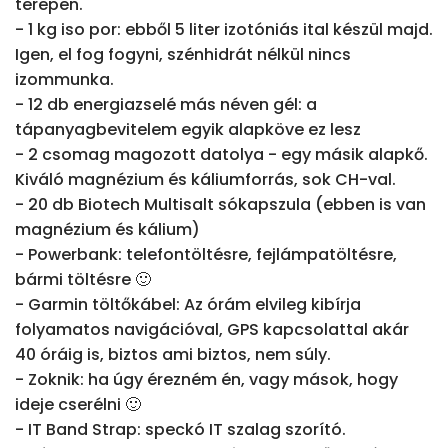
terepen.

- 1 kg iso por: ebből 5 liter izotóniás ital készül majd. 
Igen, el fog fogyni, szénhidrát nélkül nincs 
izommunka.

- 12 db energiazselé más néven gél: a 
tápanyagbevitelem egyik alapköve ez lesz

- 2 csomag magozott datolya - egy másik alapkő. 
Kiváló magnézium és káliumforrás, sok CH-val.

- 20 db Biotech Multisalt sókapszula (ebben is van 
magnézium és kálium)

- Powerbank: telefontöltésre, fejlámpatöltésre, 
bármi töltésre 🙂

- Garmin töltőkábel: Az órám elvileg kibírja 
folyamatos navigációval, GPS kapcsolattal akár 
40 óráig is, biztos ami biztos, nem súly.

- Zoknik: ha úgy érezném én, vagy mások, hogy 
ideje cserélni 🙂

- IT Band Strap: speckó IT szalag szorító.
