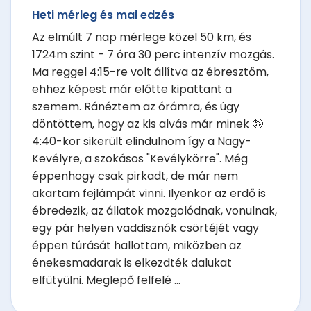
Heti mérleg és mai edzés
Az elmúlt 7 nap mérlege közel 50 km, és
1724m szint - 7 óra 30 perc intenzív mozgás.
Ma reggel 4:15-re volt állítva az ébresztőm,
ehhez képest már előtte kipattant a
szemem. Ránéztem az órámra, és úgy
döntöttem, hogy az kis alvás már minek 🤪
4:40-kor sikerült elindulnom így a Nagy-
Kevélyre, a szokásos "Kevélykörre". Még
éppenhogy csak pirkadt, de már nem
akartam fejlámpát vinni. Ilyenkor az erdő is
ébredezik, az állatok mozgolódnak, vonulnak,
egy pár helyen vaddisznók csörtéjét vagy
éppen túrását hallottam, miközben az
énekesmadarak is elkezdték dalukat
elfütyülni. Meglepő felfelé ...