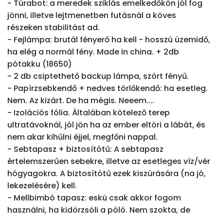
- Túrabot: a meredek sziklás emelkedőkön jól fog 
jönni, illetve lejtmenetben futásnál a köves 
részeken stabilitást ad.

- Fejlámpa: brutál fényerő ha kell - hosszú üzemidő, 
ha elég a normál fény. Made in china. + 2db 
pótakku (18650)

- 2 db csiptethető backup lámpa, szórt fényű.

- Papírzsebkendő + nedves törlőkendő: ha esetleg. 
Nem. Az kizárt. De ha mégis. Neeem....

- Izolációs fólia. Általában kötelező terep 
ultratávoknál, jól jön ha az ember eltöri a lábát, és 
nem akar kihűlni éjjel, megfőni nappal.

- Sebtapasz + biztosítótű: A sebtapasz 
értelemszerűen sebekre, illetve az esetleges víz/vér 
hógyagokra. A biztosítótű ezek kiszúrására (na jó, 
lekezelésére) kell.

- Mellbimbó tapasz: eskü csak akkor fogom 
használni, ha kidörzsöli a póló. Nem szokta, de 