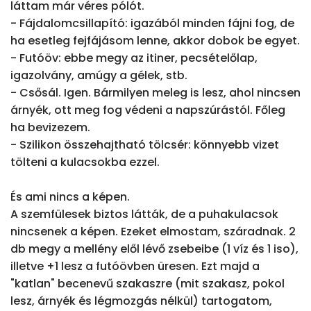
láttam már véres pólót.

- Fájdalomcsillapító: igazából minden fájni fog, de 
ha esetleg fejfájásom lenne, akkor dobok be egyet.

- Futóöv: ebbe megy az itiner, pecsételőlap, 
igazolvány, amúgy a gélek, stb.

- Csősál. Igen. Bármilyen meleg is lesz, ahol nincsen 
árnyék, ott meg fog védeni a napszúrástól. Főleg 
ha bevizezem.

- Szilikon összehajtható tölcsér: könnyebb vizet 
tölteni a kulacsokba ezzel.

És ami nincs a képen.

A szemfülesek biztos látták, de a puhakulacsok 
nincsenek a képen. Ezeket elmostam, száradnak. 2 
db megy a mellény elől lévő zsebeibe (1 víz és 1 iso), 
illetve +1 lesz a futóövben üresen. Ezt majd a 
"katlan" becenevű szakaszre (mit szakasz, pokol 
lesz, árnyék és légmozgás nélkül) tartogatom, 