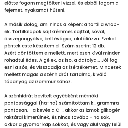
előtte fogom megtölteni vízzel, és ebből fogom a 
fejemet, nyakamat hűteni.

A másik dolog, ami nincs a képen: a tortilla wrap-
ek. Tortillalapok sajtkrémmel, sajttal, sóval, 
összegöngyölve, kettévágva, alufóliázva. Ezeket 
péntek este készítem el. Szám szerint 12 db.

Azért döntöttem e mellett, mert ezen kívül minden 
rohadtul édes. A gélek, az iso, a datolya... Jól fog 
esni a sós, és visszaadja az ízérzékemet. Mindezek 
mellett magas a szénhidrát tartalma, kiváló 
tápanyag az izommunkához.

A szénhidrát bevitelt egyébként mérnöki 
pontossággal (ha-ha) számítottam ki, grammra 
pontosan. Ha kevés a CH, akkor az izmok glikogén 
raktárai kimerülnek, és nincs tovább - ha sok, 
akkor a gyomor kap sokkot, és vagy alul vagy felül 