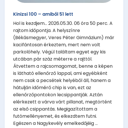
Kinizsi 100 – amiből 51 lett
Hol is kezdjem... 2026.05.30. 06 óra 50 perc. A
rajtom időpontja. A helyszínre
(Békásmegyer, Veres Péter Gimnázium) már
kacifántosan érkeztem, mert nem volt
parkolóhely. Végül találtam egyet egy kis
utcában pár száz méterre a rajttól.
Átvettem a rajcsomagomat, benne a képen
is látható ellenőrző lappal, ami egyébként
nem csak a pecsétek helyéből áll, hanem a
hátulján időmérő chip is van, ezt az
ellenőrzőpontokon lecsippantják. Aztán
elérkezett a várva várt pillanat, megtörtént
az első csippantás. Megigazítottam a
futómellényemet, és elkezdtem futni.
Egészen a Nagykevély emelkedőjéig ...