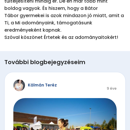
túlteljesíteni mindig ér. De én már több mint 
boldog vagyok. És hiszem, hogy a Bátor 
Tábor gyermekei is azok mindazon jó miatt, amit a 
Ti, a Mi adományaink, támogatásunk 
eredményeként kapnak. 

Szóval köszönet Értetek és az adományaitokért!
További blogbejegyzéseim
Kálmán Teréz
9 éve