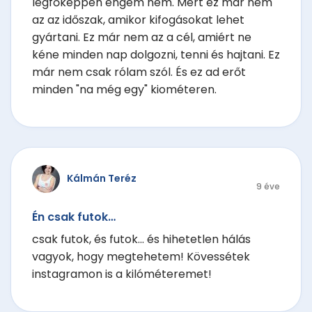
legfőképpen engem nem. Mert ez már nem
az az időszak, amikor kifogásokat lehet
gyártani. Ez már nem az a cél, amiért ne
kéne minden nap dolgozni, tenni és hajtani. Ez
már nem csak rólam szól. És ez ad erőt
minden "na még egy" kiométeren.
Kálmán Teréz
9 éve
Én csak futok…
csak futok, és futok... és hihetetlen hálás
vagyok, hogy megtehetem! Kövessétek
instagramon is a kilóméteremet!