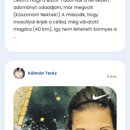
célom, hogy a Bátor Tábornak a tervezett
adományt odaadjam, már megvolt.
(Köszönöm Nektek!) A második, hogy
mosollyal érjek a célba, még váratott
magára (40 km), így nem lehetett könnyes a
...
Kálmán Teréz
9 éve