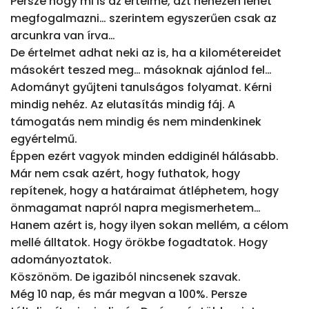
Persze hogy mi is az értelme, azt nehezen lehet 
megfogalmazni… szerintem egyszerűen csak az 
arcunkra van írva…

De értelmet adhat neki az is, ha a kilométereidet 
másokért teszed meg… másoknak ajánlod fel… 

Adományt gyűjteni tanulságos folyamat. Kérni 
mindig nehéz. Az elutasítás mindig fáj. A 
támogatás nem mindig és nem mindenkinek 
egyértelmű.

Éppen ezért vagyok minden eddiginél hálásabb. 
Már nem csak azért, hogy futhatok, hogy 
repítenek, hogy a határaimat átléphetem, hogy 
önmagamat napról napra megismerhetem…

Hanem azért is, hogy ilyen sokan mellém, a célom 
mellé álltatok. Hogy örökbe fogadtatok. Hogy 
adományoztatok.

Köszönöm. De igaziból nincsenek szavak. 

Még 10 nap, és már megvan a 100%. Persze 