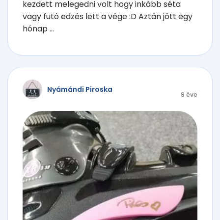
kezdett melegedni volt hogy inkább séta
vagy futó edzés lett a vége :D Aztán jött egy
hónap ...
Nyámándi Piroska
9 éve