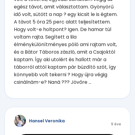
egész tàvot, amit vàlasztottam. Gyönyörű
idő volt, sütött a nap ? egy kicsit le is égtem.
A tàvot 5 óra 25 perc alatt teljesítettem.
Hogy volt-e holtpont? Igen. De hamar túl
voltam rajta. Segített a lila
élménykülönítményes póló ami rajtam volt,
és a Bàtor Tàboros zàszló, amit a Csajoktól
kaptam. Így aki utolért és hallott màr a
tàborról attól kaptam pàr búzdító szót, így
könnyebb volt tekerni ? Hogy újra végig
csinàlnàm-e? Nanà ??? Jövőre ...
Hansel Veronika
9 éve