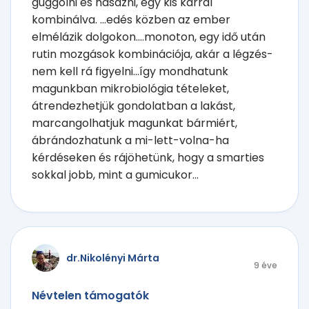
guggolni és hasazni, egy kis karral
kombinálva. ...edés közben az ember
elmélázik dolgokon....monoton, egy idő után
rutin mozgások kombinációja, akár a légzés-
nem kell rá figyelni...így mondhatunk
magunkban mikrobiológia tételeket,
átrendezhetjük gondolatban a lakást,
marcangolhatjuk magunkat bármiért,
ábrándozhatunk a mi-lett-volna-ha
kérdéseken és rájöhetünk, hogy a smarties
sokkal jobb, mint a gumicukor...
dr.Nikolényi Márta
9 éve
Névtelen támogatók