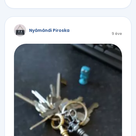
Nyámándi Piroska
9 éve