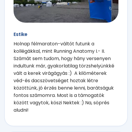
Estike
Holnap félmaraton-váltót futunk a
kollégákkal, mint Running Anatomy I.- II.
Számát sem tudom, hogy hány versenyen
indultunk már, gyakorlatilag törzshelyünkké
vált a kerek virágágyás :) A kilóméterek
véd-és dacszövetséget hoztak létre
közöttünk, jó érzés benne lenni, barátságuk
fontos számomra. Most is a támogatók
között vagytok, köszi Nektek :) Na, söprés
aludni!