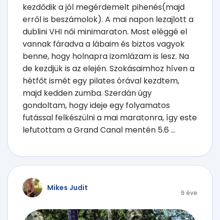
kezdődik a jól megérdemelt pihenés(majd
erről is beszámolok). A mai napon lezajlott a
dublini VHI női minimaraton. Most eléggé el
vannak fáradva a lábaim és biztos vagyok
benne, hogy holnapra izomlázam is lesz. Na
de kezdjük is az elején. Szokásaimhoz híven a
hétfőt ismét egy pilates órával kezdtem,
majd kedden zumba. Szerdán úgy
gondoltam, hogy ideje egy folyamatos
futással felkészülni a mai maratonra, így este
lefutottam a Grand Canal mentén 5.6 ...
Mikes Judit
9 éve