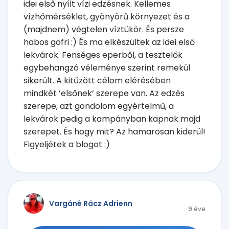
idei első nyílt vízi edzésnek. Kellemes
vízhőmérséklet, gyönyörű környezet és a
(majdnem) végtelen víztükör. És persze
habos gofri :) És ma elkészültek az idei első
lekvárok. Fenséges eperből, a tesztelők
egybehangzó véleménye szerint remekül
sikerült. A kitűzött célom elérésében
mindkét ’elsőnek’ szerepe van. Az edzés
szerepe, azt gondolom egyértelmű, a
lekvárok pedig a kampányban kapnak majd
szerepet. És hogy mit? Az hamarosan kiderül!
Figyeljétek a blogot :)
Vargáné Rácz Adrienn
9 éve