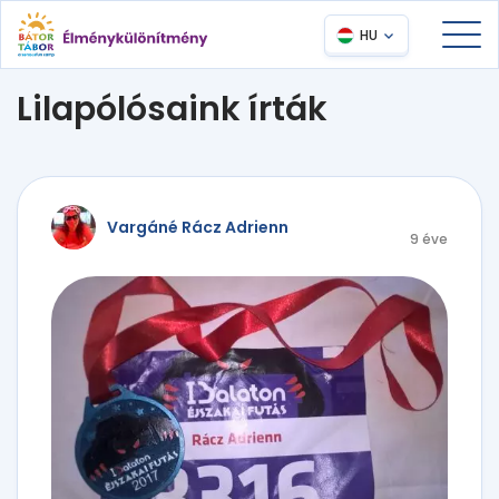
HU
Lilapólósaink írták
Vargáné Rácz Adrienn
9 éve