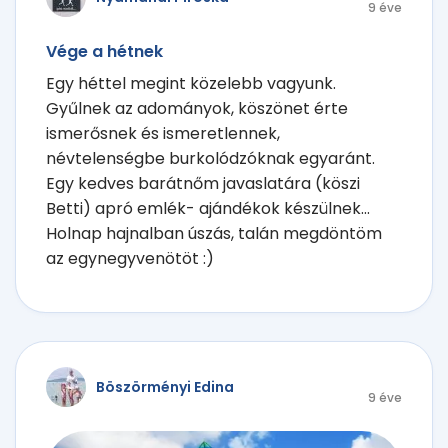
9 éve
Vége a hétnek
Egy héttel megint közelebb vagyunk.
Gyűlnek az adományok, köszönet érte
ismerősnek és ismeretlennek,
névtelenségbe burkolódzóknak egyaránt.
Egy kedves barátnőm javaslatára (köszi
Betti) apró emlék- ajándékok készülnek...
Holnap hajnalban úszás, talán megdöntöm
az egynegyvenötöt :)
Böszörményi Edina
9 éve