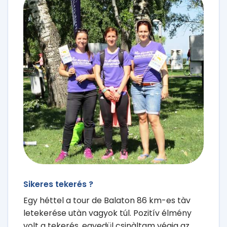
Sikeres tekerés ?
Egy héttel a tour de Balaton 86 km-es tàv
letekerése utàn vagyok túl. Pozitív élmény
volt a tekerés, egyedül csinàltam végig az