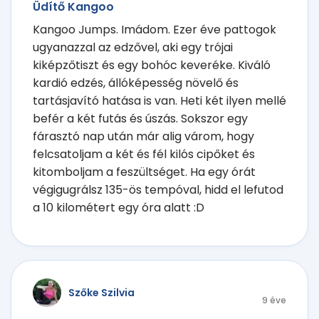
Üdítő Kangoo
Kangoo Jumps. Imádom. Ezer éve pattogok
ugyanazzal az edzővel, aki egy trójai
kiképzőtiszt és egy bohóc keveréke. Kiváló
kardió edzés, állóképesség növelő és
tartásjavító hatása is van. Heti két ilyen mellé
befér a két futás és úszás. Sokszor egy
fárasztó nap után már alig várom, hogy
felcsatoljam a két és fél kilós cipőket és
kitomboljam a feszültséget. Ha egy órát
végigugrálsz 135-ös tempóval, hidd el lefutod
a 10 kilométert egy óra alatt :D
Szőke Szilvia
9 éve