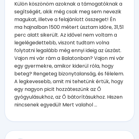
Külön köszönöm azoknak a támogatóknak a
segítségét, akik még csak meg sem nevezik
magukat, illetve a felajánlott összeget! Én
ma hajnalban 1500 métert úsztam időre, 31,51
perc alatt sikerült. Az idővel nem voltam a
legelégedettebb, viszont tudtam volna
folytatni legalább még ennyi ideig az úszást.
Vajon mi vár rám a Balatonban? Vajon mi vár
egy gyermekre, amikor kiderül róla, hogy
beteg? Rengeteg bizonytalanság, és félelem.
A legkevesebb, amit mi tehetünk értük, hogy
egy nagyon picit hozzáteszünk az Ő
gyógyulásukhoz, az Ő bátorításukhoz. Hiszen
nincsenek egyedül! Mert valahol ...