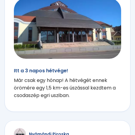
Itt a 3 napos hétvége!
Már csak egy hónap! A hétvégét ennek
örömére egy 1,5 km-es úszással kezdtem a
csodaszép egri usziban.
Nyámándi Piroska