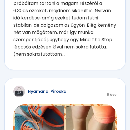
próbáltam tartani a magam részéről a
6.30as ezreket, majdnem sikerült is. Nyilván
idő kérdése, amíg ezeket tudom futni
stabilan, de dolgozom az ügyön. Elég kemény
hét van mögöttem, már így munka
szempontjából, úgyhogy egy Mind The Step
lépcsős edzésen kívül nem sokra futotta...
(nem sokra futottam, ...
Nyámándi Piroska
9 éve