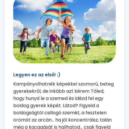
Legyen ez az első! :)
Kampányolhatnék képekkel szomorú, beteg
gyerekekről, de inkább azt kérem Tőled,
hogy hunyd le a szemed és idézd fel egy
boldog gyerek képét. Látod? Figyeld a
boldogságtól csillogó szemét, a fesztelen
örömöt az arcán... ha jól koncentrálsz, talán
még a kacagását is hallhatod... csak figyeld