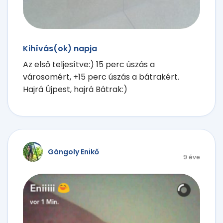
Kihívás(ok) napja
Az első teljesítve:) 15 perc úszás a
városomért, +15 perc úszás a bátrakért.
Hajrá Újpest, hajrá Bátrak:)
Gángoly Enikő
9 éve