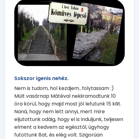
Sokszor igenis nehéz.
Nem is tudom, hol kezdjem...folytassam :)
Múlt vasárnap Mátéval nekiiramodtunk 10
óra körül, hogy majd most jól lefutunk 15 kilit.
Naná, hogy nem lett annyi, mert mire
eljutottunk odáig, hogy el is induljunk, teljesen
elment a kedvem az egésztől, úgyhogy
futottunk 8at, és elég volt. Szigorúan