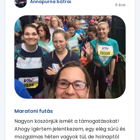
Annapurna bátrai
9 éve
Maratoni futás
Nagyon köszönjük ismét a támogatásokat!
Ahogy ígértem jelentkezem, egy elég sűrű és
mozgalmas héten vagyok túl, de holnaptól