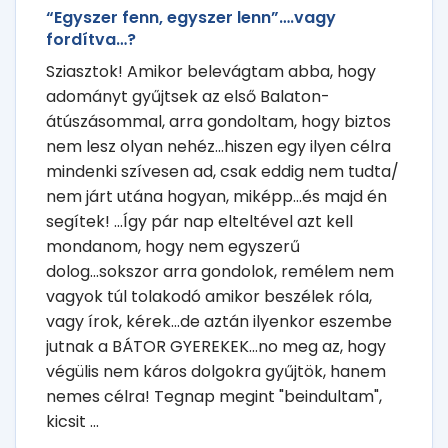
“Egyszer fenn, egyszer lenn”….vagy
fordítva…?
Sziasztok! Amikor belevágtam abba, hogy
adományt gyűjtsek az első Balaton-
átúszásommal, arra gondoltam, hogy biztos
nem lesz olyan nehéz...hiszen egy ilyen célra
mindenki szívesen ad, csak eddig nem tudta/
nem járt utána hogyan, miképp...és majd én
segítek! ...Így pár nap elteltével azt kell
mondanom, hogy nem egyszerű
dolog...sokszor arra gondolok, remélem nem
vagyok túl tolakodó amikor beszélek róla,
vagy írok, kérek...de aztán ilyenkor eszembe
jutnak a BÁTOR GYEREKEK...no meg az, hogy
végülis nem káros dolgokra gyűjtök, hanem
nemes célra! Tegnap megint "beindultam",
kicsit ...