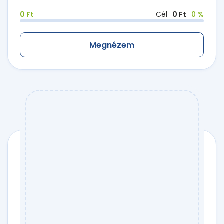
0 Ft
Cél
0 Ft
0 %
Megnézem