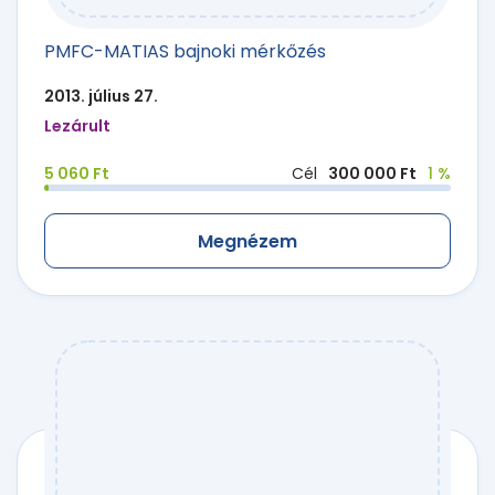
PMFC-MATIAS bajnoki mérkőzés
2013. július 27.
Lezárult
5 060 Ft
Cél
300 000 Ft
1 %
Megnézem