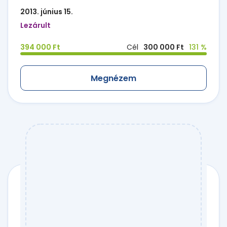
2013. június 15.
Lezárult
394 000 Ft
Cél
300 000 Ft
131 %
Megnézem