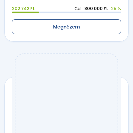
202 742 Ft
Cél
800 000 Ft
25 %
Megnézem