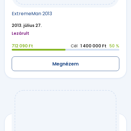
ExtremeMan 2013
2013. július 27.
Lezárult
712 090 Ft
Cél
1 400 000 Ft
50 %
Megnézem