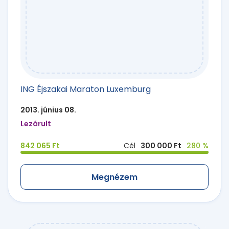
ING Éjszakai Maraton Luxemburg
2013. június 08.
Lezárult
842 065 Ft
Cél
300 000 Ft
280 %
Megnézem