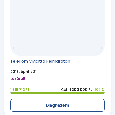
Telekom Vivicittá Félmaraton
2013. április 21.
Lezárult
1 319 712 Ft
Cél
1 200 000 Ft
109 %
Megnézem