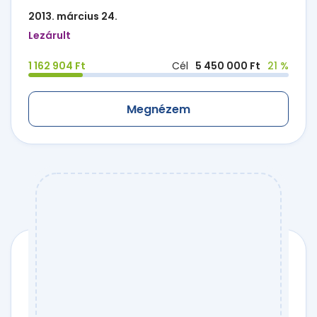
2013. március 24.
Lezárult
1 162 904 Ft
Cél
5 450 000 Ft
21 %
Megnézem