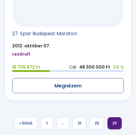
27. Spar Budapest Maraton
2012. október 07.
Lezárult
16 705 672 Ft
Cél
48 300 000 Ft
34 %
Megnézem
« Előző
1
…
21
22
23