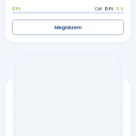
0 Ft
Cél
0 Ft
0 %
Megnézem