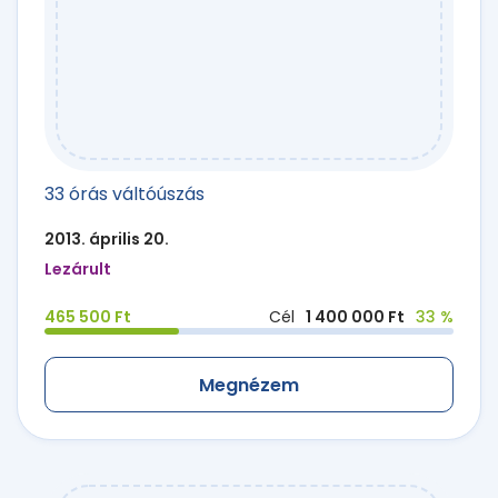
33 órás váltóúszás
2013. április 20.
Lezárult
465 500 Ft
Cél
1 400 000 Ft
33 %
Megnézem