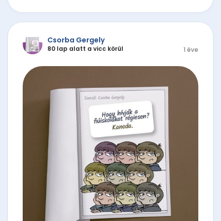
Csorba Gergely
80 lap alatt a vicc körül
1 éve