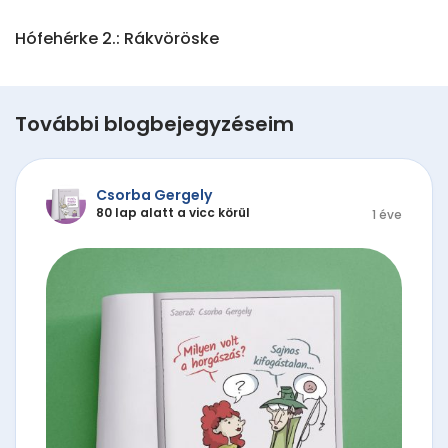
Hófehérke 2.: Rákvöröske
További blogbejegyzéseim
Csorba Gergely
80 lap alatt a vicc körül
1 éve