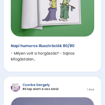
Napi humoros illusztrációk 80/80
- Milyen volt a horgászás? - Sajnos
kifogástalan...
Csorba Gergely
80 lap alatt a vicc körül
1 éve