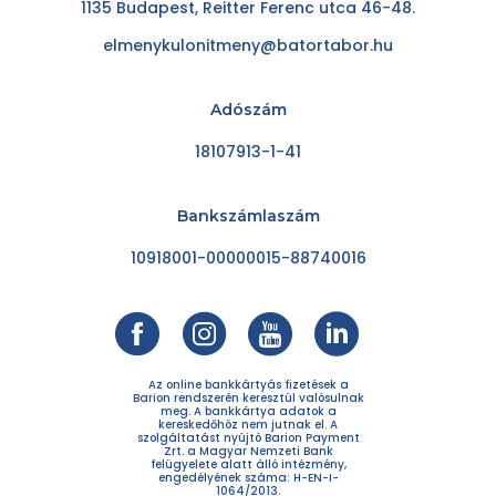
1135 Budapest, Reitter Ferenc utca 46-48.
elmenykulonitmeny@batortabor.hu
Adószám
18107913-1-41
Bankszámlaszám
10918001-00000015-88740016
Az online bankkártyás fizetések a
Barion rendszerén keresztül valósulnak
meg. A bankkártya adatok a
kereskedőhöz nem jutnak el. A
szolgáltatást nyújtó Barion Payment
Zrt. a Magyar Nemzeti Bank
felügyelete alatt álló intézmény,
engedélyének száma: H-EN-I-
1064/2013.