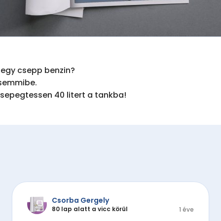
 egy csepp benzin?

semmibe.

sepegtessen 40 litert a tankba!
Csorba Gergely
80 lap alatt a vicc körül
1 éve