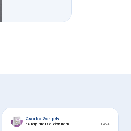
Csorba Gergely
80 lap alatt a vicc körül
1 éve