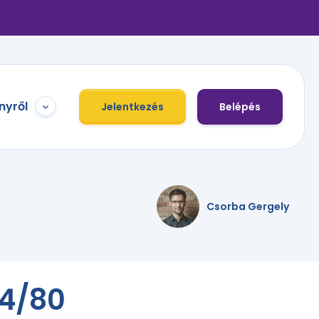
nyről
Jelentkezés
Belépés
Csorba Gergely
54/80