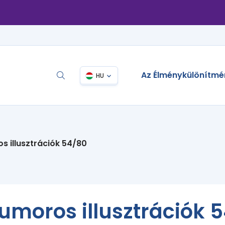
Az Élménykülönítmé
HU
s illusztrációk 54/80
umoros illusztrációk 