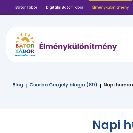
Bátor Tábor
Digitális Bátor Tábor
Élménykülönítmény
Blog
Csorba Gergely blogja (80)
Napi humoro
|
|
Napi h