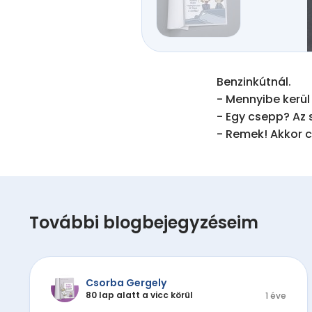
Benzinkútnál.

- Mennyibe kerül
- Egy csepp? Az 
- Remek! Akkor c
További blogbejegyzéseim
Csorba Gergely
80 lap alatt a vicc körül
1 éve