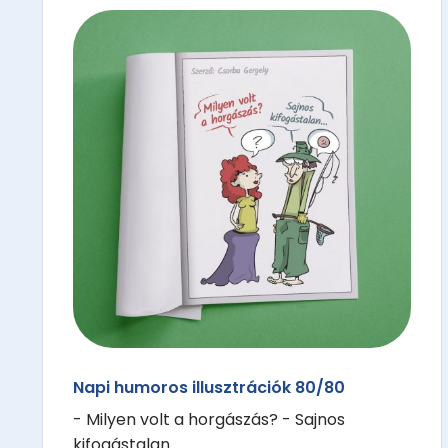
Napi humoros illusztrációk 80/80
- Milyen volt a horgászás? - Sajnos
kifogástalan...